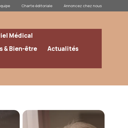
équipe
Charte éditoriale
Annoncez chez nous
iel Médical
 & Bien-être
Actualités