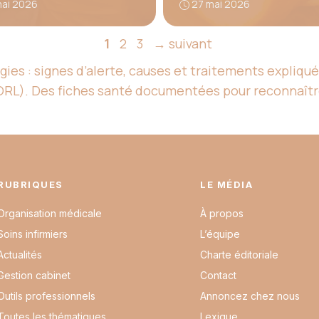
mai 2026
27 mai 2026
Page
Page
Page
1
2
3
→
suivant
s : signes d’alerte, causes et traitements expliqué
 ORL). Des fiches santé documentées pour reconnaît
RUBRIQUES
LE MÉDIA
Organisation médicale
À propos
Soins infirmiers
L’équipe
Actualités
Charte éditoriale
Gestion cabinet
Contact
Outils professionnels
Annoncez chez nous
Toutes les thématiques
Lexique