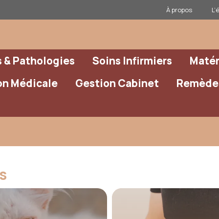
À propos
L’
& Pathologies
Soins Infirmiers
Matér
on Médicale
Gestion Cabinet
Remèdes
s