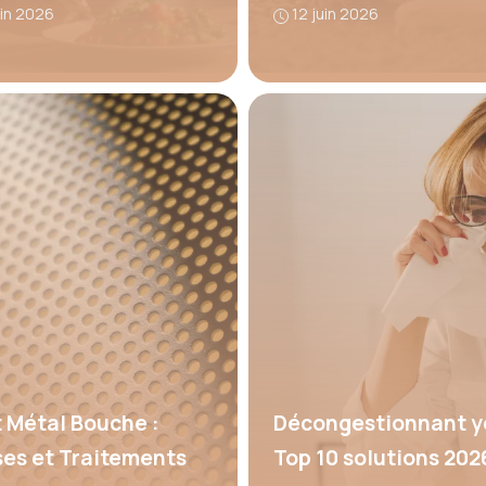
uin 2026
12 juin 2026
 Métal Bouche :
Décongestionnant y
es et Traitements
Top 10 solutions 202