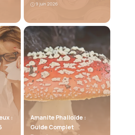
9 juin 2026
eux :
Amanite Phalloïde :
6
Guide Complet