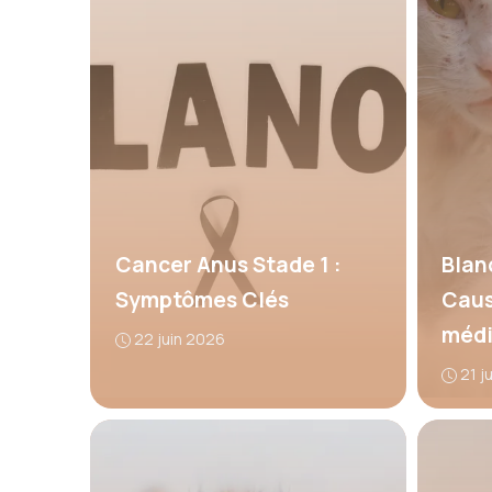
Cancer Anus Stade 1 :
Blan
Symptômes Clés
Caus
méd
22 juin 2026
21 j