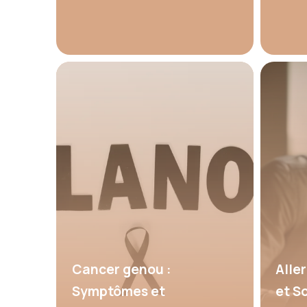
Cancer genou :
Aller
Symptômes et
et S