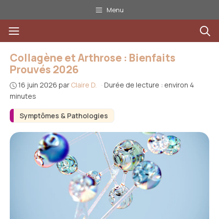
Aller
Menu
au
Menu
contenu
Collagène et Arthrose : Bienfaits
Prouvés 2026
16 juin 2026
par
Claire D.
·
Durée de lecture : environ 4
minutes
Symptômes & Pathologies