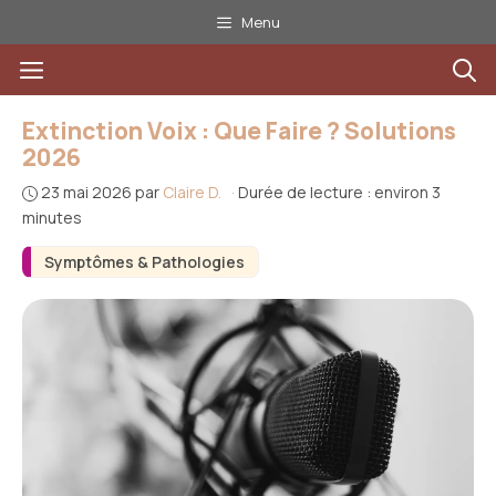
Aller
Menu
au
Menu
contenu
Extinction Voix : Que Faire ? Solutions
2026
23 mai 2026
par
Claire D.
·
Durée de lecture : environ 3
minutes
Symptômes & Pathologies