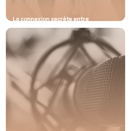
La connexion secrète entre
hypertension et fatigue : découvrez
le signal d’alerte invisible qui menace
votre santé et comment l’identifier
avant qu’il ne soit trop tard
16 juin 2026