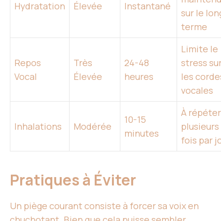
Hydratation
Élevée
Instantané
sur le lon
terme
Limite le
Repos
Très
24-48
stress su
Vocal
Élevée
heures
les corde
vocales
À répéter
10-15
Inhalations
Modérée
plusieurs
minutes
fois par j
Pratiques à Éviter
Un piège courant consiste à forcer sa voix en
chuchotant. Bien que cela puisse sembler