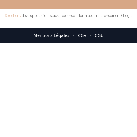
Selection :
développeur full-stack freelance
—
forfaits de référencement Google
Mentions Légales
·
CGV
·
CGU