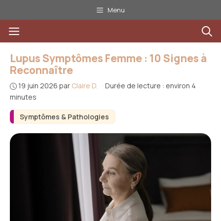
Aller
Menu
au
Menu
contenu
Lupus Symptômes Femme : 10 Signes à
Reconnaître
19 juin 2026
par
Claire D.
·
Durée de lecture : environ 4
minutes
Symptômes & Pathologies