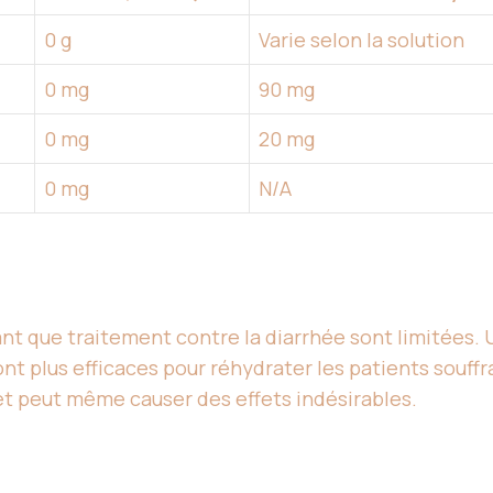
0 g
Varie selon la solution
0 mg
90 mg
0 mg
20 mg
0 mg
N/A
 tant que traitement contre la diarrhée sont limitées
t plus efficaces pour réhydrater les patients souffra
et peut même causer des effets indésirables.