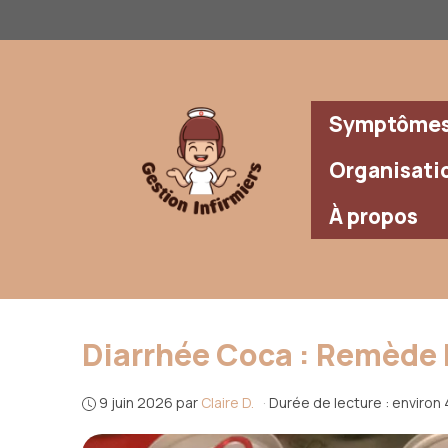
Aller
au
contenu
Symptômes 
Organisati
À propos
Diarrhée Coca : Remède 
9 juin 2026
par
Claire D.
·
Durée de lecture : environ