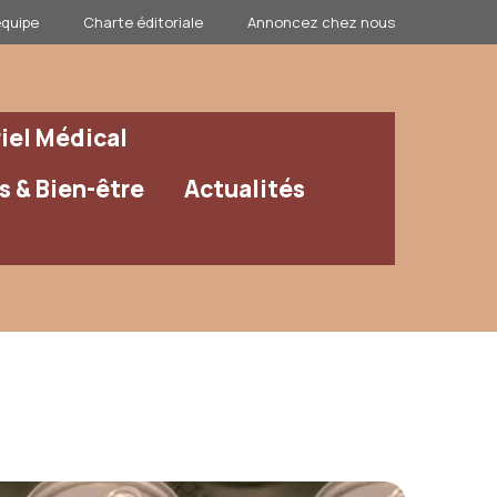
équipe
Charte éditoriale
Annoncez chez nous
iel Médical
 & Bien-être
Actualités