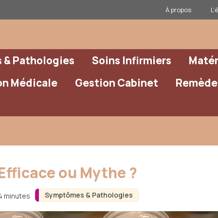
À propos
L’
& Pathologies
Soins Infirmiers
Matér
on Médicale
Gestion Cabinet
Remèdes
Efficace ou Mythe ?
Symptômes & Pathologies
 4 minutes