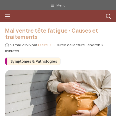
Aller
Menu
au
Menu
contenu
Mal ventre tête fatigue : Causes et
traitements
30 mai 2026
par
Claire D.
·
Durée de lecture : environ 3
minutes
Symptômes & Pathologies