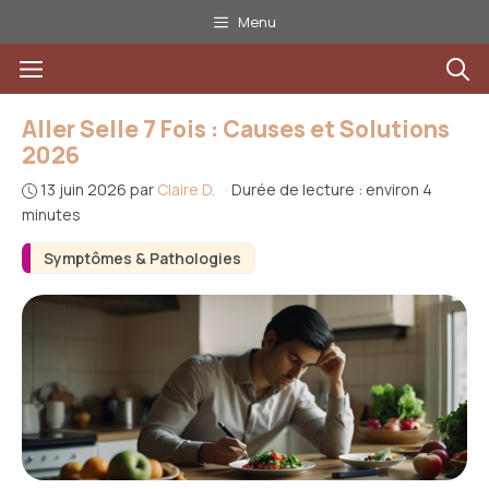
Aller
Menu
au
Menu
contenu
Aller Selle 7 Fois : Causes et Solutions
2026
13 juin 2026
par
Claire D.
·
Durée de lecture : environ 4
minutes
Symptômes & Pathologies