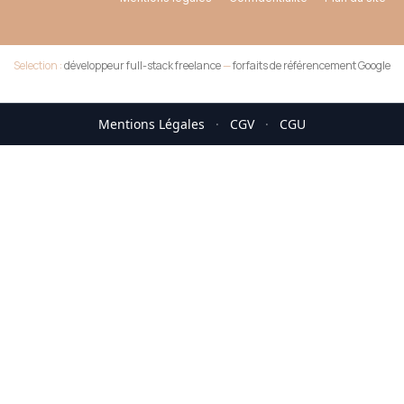
Selection :
développeur full-stack freelance
—
forfaits de référencement Google
Mentions Légales
·
CGV
·
CGU