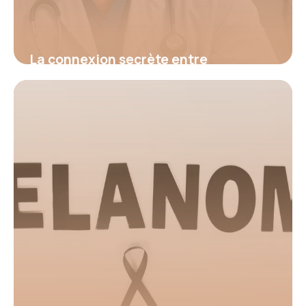
La connexion secrète entre
hypertension et fatigue : découvrez
le signal d’alerte invisible qui menace
votre santé et comment l’identifier
avant qu’il ne soit trop tard
16 juin 2026