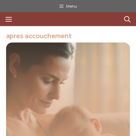
Aller
Menu
au
Menu
contenu
apres accouchement