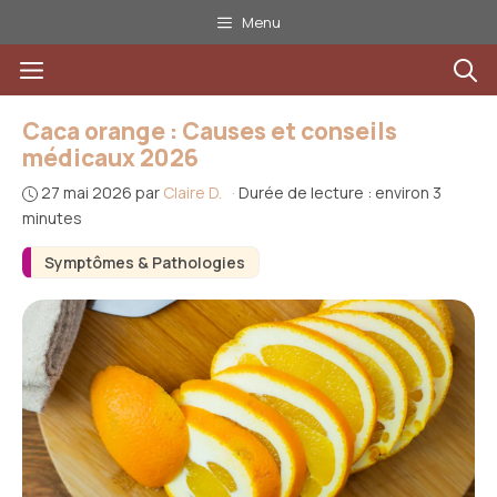
Aller
Menu
au
Menu
contenu
Caca orange : Causes et conseils
médicaux 2026
27 mai 2026
par
Claire D.
·
Durée de lecture : environ 3
minutes
Symptômes & Pathologies