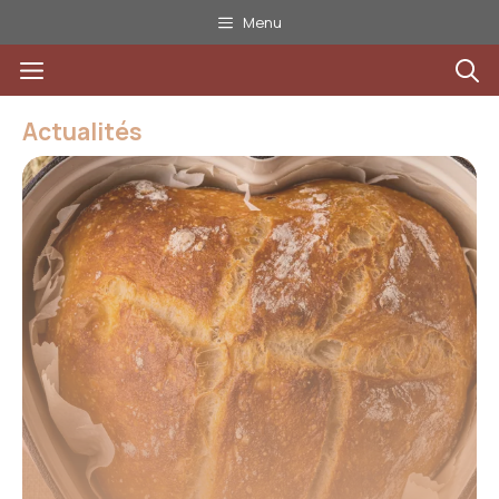
Aller
Menu
au
Menu
contenu
Actualités