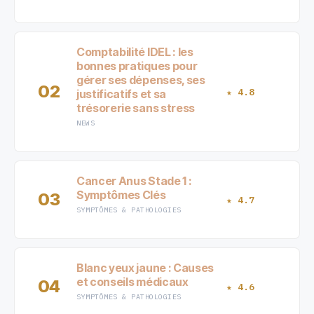
Comptabilité IDEL : les
bonnes pratiques pour
gérer ses dépenses, ses
02
★ 4.8
justificatifs et sa
trésorerie sans stress
NEWS
Cancer Anus Stade 1 :
Symptômes Clés
03
★ 4.7
SYMPTÔMES & PATHOLOGIES
Blanc yeux jaune : Causes
et conseils médicaux
04
★ 4.6
SYMPTÔMES & PATHOLOGIES