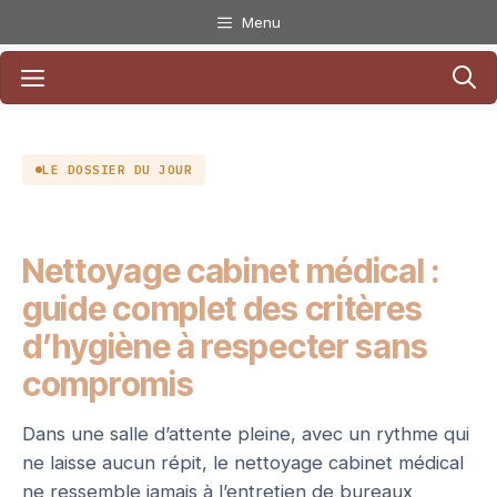
Aller
Menu
au
Menu
contenu
LE DOSSIER DU JOUR
Nettoyage cabinet médical :
guide complet des critères
d’hygiène à respecter sans
compromis
Dans une salle d’attente pleine, avec un rythme qui
ne laisse aucun répit, le nettoyage cabinet médical
ne ressemble jamais à l’entretien de bureaux