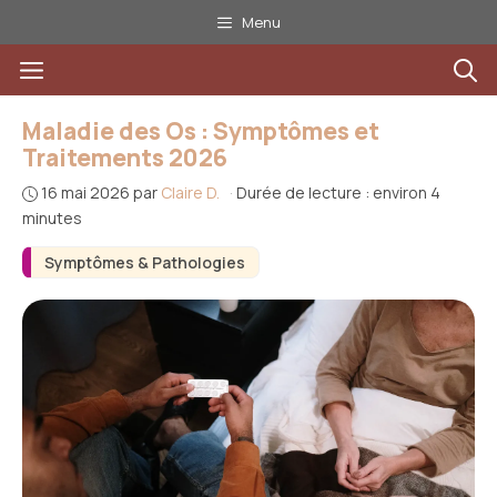
Aller
Menu
au
Menu
contenu
Maladie des Os : Symptômes et
Traitements 2026
16 mai 2026
par
Claire D.
·
Durée de lecture : environ 4
minutes
Symptômes & Pathologies