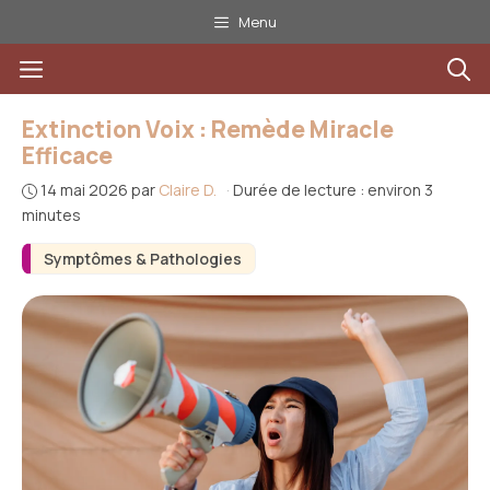
Aller
Menu
au
Menu
contenu
Extinction Voix : Remède Miracle
Efficace
14 mai 2026
par
Claire D.
·
Durée de lecture : environ 3
minutes
Symptômes & Pathologies