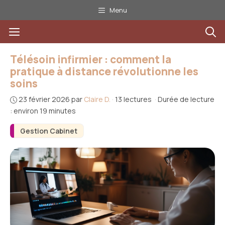
Aller
Menu
au
Menu
contenu
Télésoin infirmier : comment la
pratique à distance révolutionne les
soins
23 février 2026
par
Claire D.
·
13 lectures
·
Durée de lecture
: environ 19 minutes
Gestion Cabinet