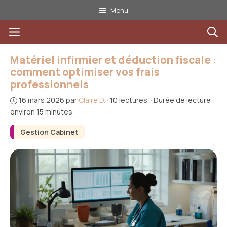
Aller
Menu
au
Menu
contenu
Matériel infirmier et déduction fiscale :
comment optimiser vos frais
professionnels
16 mars 2026
par
Claire D.
·
10 lectures
·
Durée de lecture :
environ 15 minutes
Gestion Cabinet