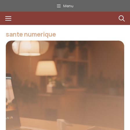
Aller
Menu
au
Menu
contenu
sante numerique