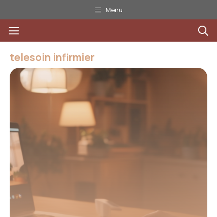
Aller
Menu
au
Menu
contenu
telesoin infirmier