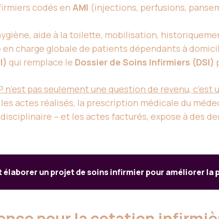
firmiers codés en
AMI
(injections, perfusions, panse
hygiène, aide à la toilette, mobilisation, historique
e en charge globale de patients dépendants à domicile
I)
qui remplace le
Dossier de Soins Infirmiers (DSI)
p
 n’est pas seulement une question de revenu, c’est u
les actes réalisés, la prescription médicale du méde
ridisciplinaire – et les actes facturés, expose à des
laborer un projet de soins infirmier pour améliorer la 
ence pour la cotation infirmi