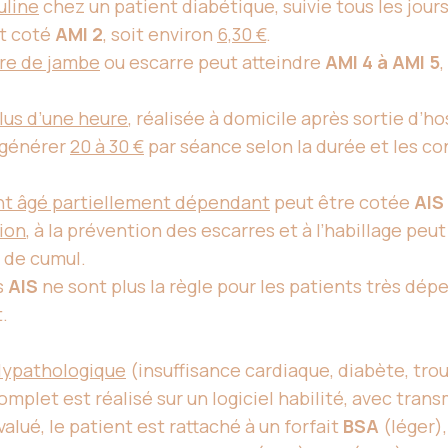
uline
chez un patient diabétique, suivie tous les jour
t coté
AMI 2
, soit environ
6,30 €
.
re de jambe
ou escarre peut atteindre
AMI 4 à AMI 5
lus d’une heure
, réalisée à domicile après sortie d’h
t générer
20 à 30 €
par séance selon la durée et les co
ent âgé partiellement dépendant
peut être cotée
AIS
ion
, à la prévention des escarres et à l’habillage pe
s de cumul.
s
AIS
ne sont plus la règle pour les patients très dép
.
olypathologique
(insuffisance cardiaque, diabète, trou
mplet est réalisé sur un logiciel habilité, avec tran
lué, le patient est rattaché à un forfait
BSA
(léger)