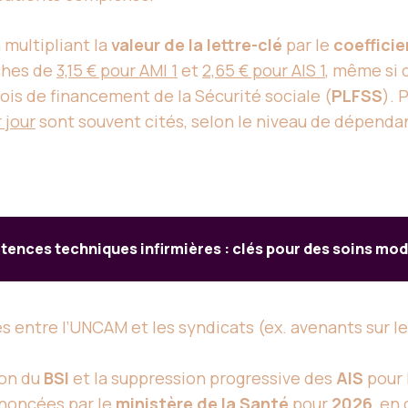
 multipliant la
valeur de la lettre-clé
par le
coefficie
oches de
3,15 € pour AMI 1
et
2,65 € pour AIS 1
, même si 
ois de financement de la Sécurité sociale (
PLFSS
). 
r jour
sont souvent cités, selon le niveau de dépendanc
ences techniques infirmières : clés pour des soins mo
s entre l’UNCAM et les syndicats (ex. avenants sur l
ion du
BSI
et la suppression progressive des
AIS
pour 
nnoncées par le
ministère de la Santé
pour
2026
, en