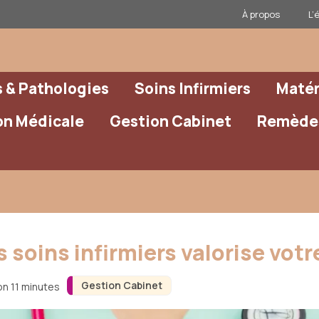
À propos
L’
& Pathologies
Soins Infirmiers
Matér
on Médicale
Gestion Cabinet
Remèdes
soins infirmiers valorise votr
Gestion Cabinet
on 11 minutes