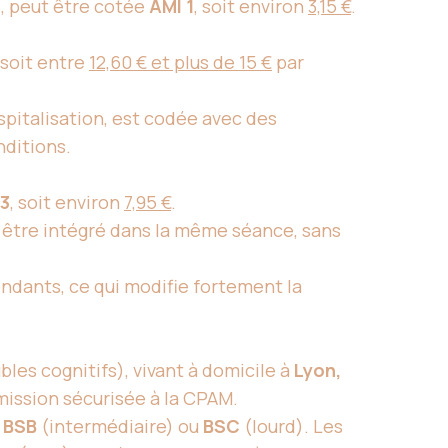
s, peut être cotée
AMI 1
, soit environ
3,15 €
.
, soit entre
12,60 € et plus de 15 €
par
ospitalisation, est codée avec des
nditions.
 3
, soit environ
7,95 €
.
ut être intégré dans la même séance, sans
endants, ce qui modifie fortement la
bles cognitifs), vivant à domicile à
Lyon,
smission sécurisée à la CPAM.
,
BSB
(intermédiaire) ou
BSC
(lourd). Les