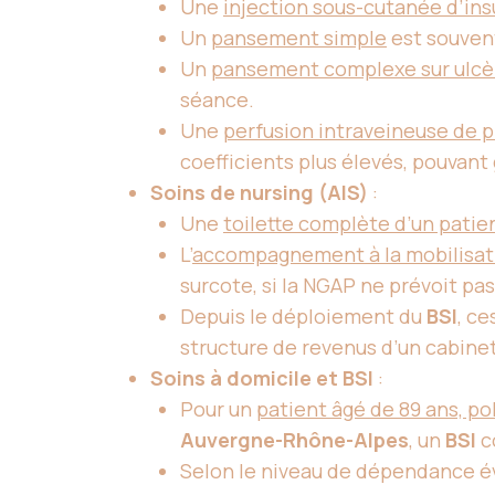
Une
injection sous-cutanée d’ins
Un
pansement simple
est souven
Un
pansement complexe sur ulcè
séance.
Une
perfusion intraveineuse de p
coefficients plus élevés, pouvan
Soins de nursing (AIS)
:
Une
toilette complète d’un pati
L’
accompagnement à la mobilisat
surcote, si la NGAP ne prévoit pa
Depuis le déploiement du
BSI
, ce
structure de revenus d’un cabinet
Soins à domicile et BSI
:
Pour un
patient âgé de 89 ans, p
Auvergne-Rhône-Alpes
, un
BSI
co
Selon le niveau de dépendance éva