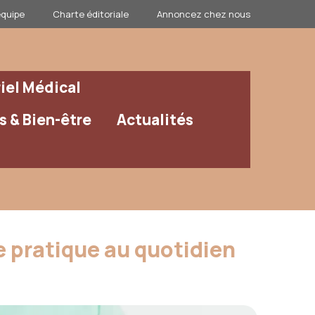
équipe
Charte éditoriale
Annoncez chez nous
iel Médical
 & Bien-être
Actualités
e pratique au quotidien