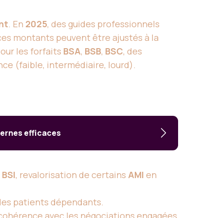
nt
. En
2025
, des guides professionnels
ces montants peuvent être ajustés à la
Pour les forfaits
BSA
,
BSB
,
BSC
, des
e (faible, intermédiaire, lourd).
dernes efficaces
e
BSI
, revalorisation de certains
AMI
en
les patients dépendants.
 cohérence avec les négociations engagées