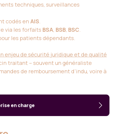
ments techniques, surveillances
ment codés en
AIS
.
 via les forfaits
BSA
,
BSB
,
BSC
.
our les patients dépendants.
n enjeu de sécurité juridique et de qualité
cin traitant – souvent un généraliste
 demandes de remboursement d’indu, voire à
prise en charge
ère