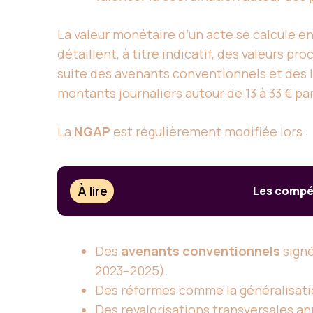
La valeur monétaire d’un acte se calcule en
détaillent, à titre indicatif, des valeurs pr
suite des avenants conventionnels et des l
montants journaliers autour de
13 à 33 € pa
La
NGAP
est régulièrement modifiée lors :
À lire
Les compét
Des
avenants conventionnels
signé
2023–2025).
Des réformes comme la généralisat
Des revalorisations transversales a