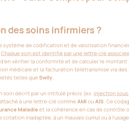
n des soins infirmiers ?
 système de codification et de valorisation financiè
.
Chaque soin est identifié par une lettre-clé associée
 d’en vérifier la conformité et de calculer le montant
ption médicale et la facturation télétransmise via de
iétés telles que
Swily
.
 soin décrit par un intitulé précis (ex.
injection sou
rattaché à une lettre-clé comme
AMI
ou
AIS
. Ce codag
urance Maladie
et la cohérence en cas de contrôle o
ne cotation inadaptée, à un mauvais cumul ou à l’usag