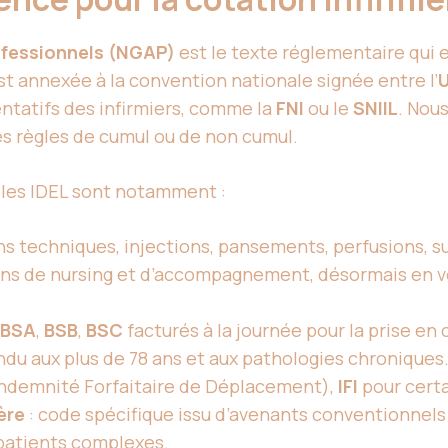
fessionnels (NGAP)
est le texte réglementaire qui
est annexée à la convention nationale signée entre l’
U
ntatifs des infirmiers, comme la
FNI
ou le
SNIIL
. Nou
les règles de cumul ou de non cumul.
 les IDEL sont notamment :
ns techniques, injections, pansements, perfusions, s
ins de nursing et d’accompagnement, désormais en v
BSA
,
BSB
,
BSC
facturés à la journée pour la prise e
endu aux plus de 78 ans et aux pathologies chroniques
ndemnité Forfaitaire de Déplacement),
IFI
pour certa
ère
: code spécifique issu d’avenants conventionnels
 patients complexes.