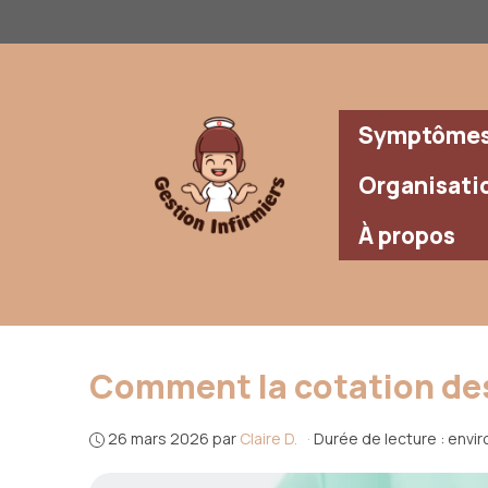
Aller
au
contenu
Symptômes 
Organisati
À propos
Comment la cotation des 
26 mars 2026
par
Claire D.
·
Durée de lecture : envir