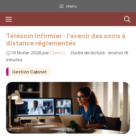
Aller
Menu
au
Menu
contenu
Télésoin infirmier : l’avenir des soins à
distance réglementés
19 février 2026
par
Claire D.
·
Durée de lecture : environ 16
minutes
Gestion Cabinet