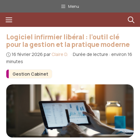
Aller
Menu
au
Menu
contenu
Logiciel infirmier libéral : l’outil clé
pour la gestion et la pratique moderne
16 février 2026
par
Claire D.
·
Durée de lecture : environ 16
minutes
Gestion Cabinet