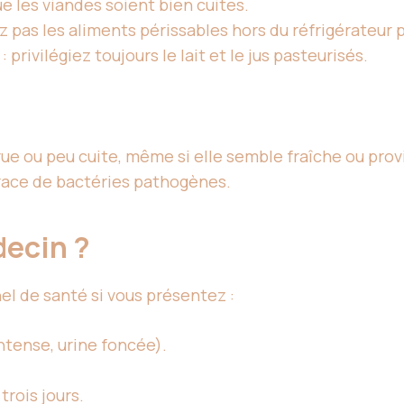
e les viandes soient bien cuites.
ez pas les aliments périssables hors du réfrigérateur 
: privilégiez toujours le lait et le jus pasteurisés.
 ou peu cuite, même si elle semble fraîche ou provi
trace de bactéries pathogènes.
decin ?
nel de santé si vous présentez :
ntense, urine foncée).
rois jours.