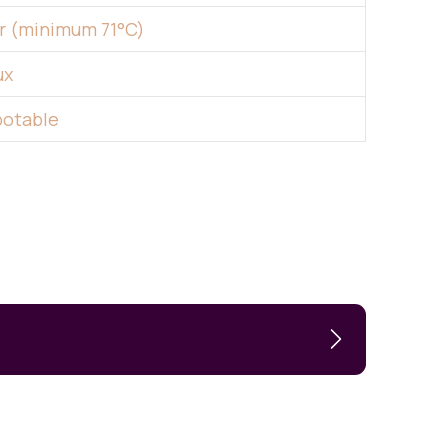
r (minimum 71°C)
ux
 potable