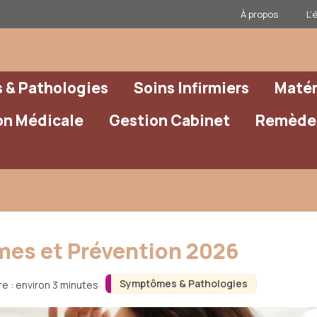
À propos
L’
& Pathologies
Soins Infirmiers
Matér
on Médicale
Gestion Cabinet
Remèdes
ômes et Prévention 2026
Symptômes & Pathologies
e : environ 3 minutes