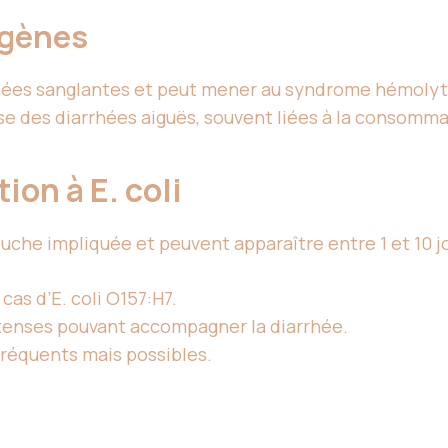
ogènes
hées sanglantes et peut mener au syndrome hémolyt
se des diarrhées aiguës, souvent liées à la consomm
on à E. coli
uche impliquée et peuvent apparaître entre 1 et 10 jo
cas d’E. coli O157:H7.
ntenses pouvant accompagner la diarrhée.
fréquents mais possibles.