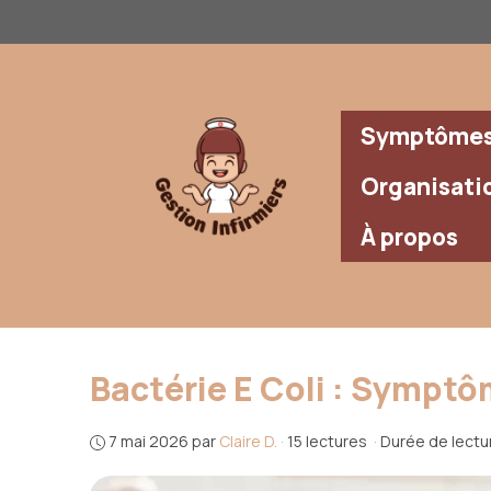
Aller
au
contenu
Symptômes 
Organisati
À propos
Bactérie E Coli : Sympt
7 mai 2026
par
Claire D.
·
15 lectures
·
Durée de lectur