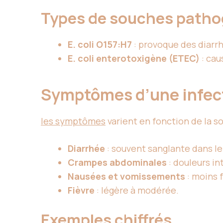
Types de souches path
E. coli O157:H7
: provoque des diarr
E. coli enterotoxigène (ETEC)
: cau
Symptômes d’une infecti
les symptômes
varient en fonction de la so
Diarrhée
: souvent sanglante dans le 
Crampes abdominales
: douleurs i
Nausées et vomissements
: moins 
Fièvre
: légère à modérée.
Exemples chiffrés