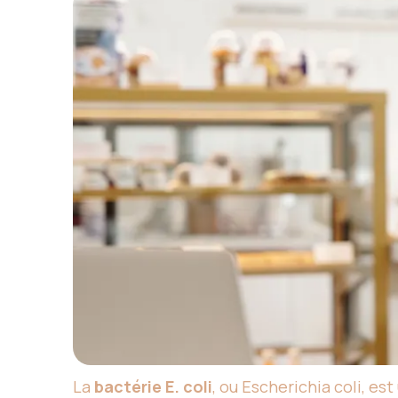
La
bactérie E. coli
, ou Escherichia coli, es