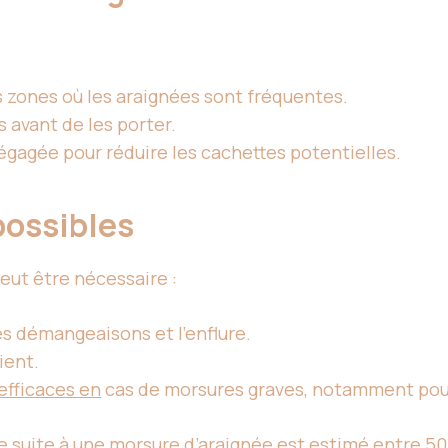
s zones où les araignées sont fréquentes.
 avant de les porter.
gagée pour réduire les cachettes potentielles.
possibles
eut être nécessaire :
es démangeaisons et l’enflure.
ient.
efficaces en
cas de morsures graves, notamment pou
suite à une morsure d’araignée est estimé entre 50 