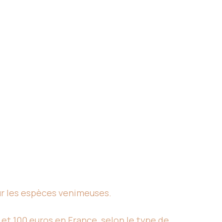
r les espèces venimeuses.
et 100 euros en France, selon le type de