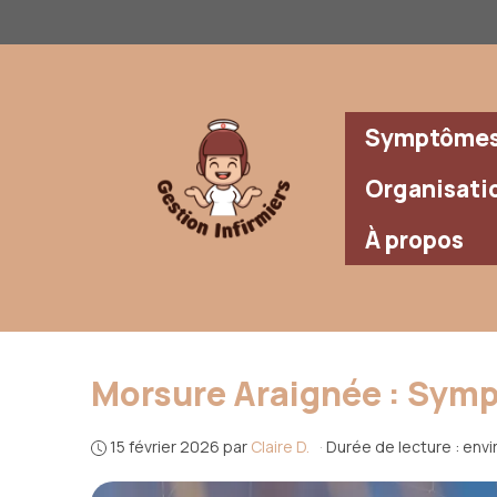
Aller
au
contenu
Symptômes 
Organisati
À propos
Morsure Araignée : Sym
15 février 2026
par
Claire D.
·
Durée de lecture : envi