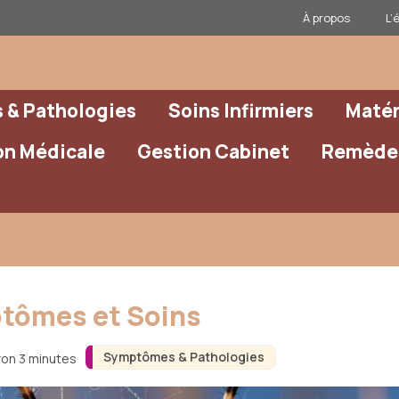
À propos
L’
& Pathologies
Soins Infirmiers
Matér
on Médicale
Gestion Cabinet
Remèdes
ptômes et Soins
Symptômes & Pathologies
ron 3 minutes