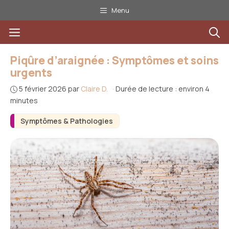
Aller
Menu
au
Menu
contenu
Piqûre d’araignée : Symptômes et soins
urgents
5 février 2026
par
Claire D.
·
Durée de lecture : environ 4
minutes
Symptômes & Pathologies