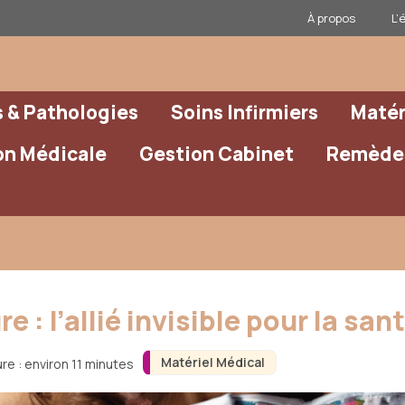
À propos
L’
& Pathologies
Soins Infirmiers
Matér
on Médicale
Gestion Cabinet
Remèdes
 : l’allié invisible pour la san
Matériel Médical
re : environ 11 minutes