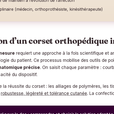
de maintien à l’évolution de l’affection
iplinaire (médecin, orthoprothésiste, kinésithérapeute)
on d’un corset orthopédique 
 mesure
requiert une approche à la fois scientifique et
ogie du patient. Ce processus mobilise des outils de p
natomique précise
. On saisit chaque paramètre : cour
acité du dispositif.
la réussite du corset : les alliages de polymères, les ti
r
robustesse, légèreté et tolérance cutanée
. La confecti