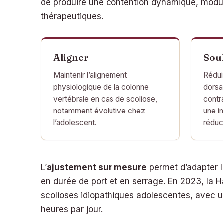
de produire une contention dynamique, modulé
thérapeutiques.
Aligner
Sou
Maintenir l’alignement
Rédui
physiologique de la colonne
dorsa
vertébrale en cas de scoliose,
contr
notamment évolutive chez
une i
l’adolescent.
réduc
L’
ajustement sur mesure
permet d’adapter le
en durée de port et en serrage. En 2023, la H
scolioses idiopathiques adolescentes, avec un
heures par jour.