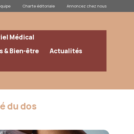
équipe
Charte éditoriale
Annoncez chez nous
iel Médical
 & Bien-être
Actualités
té du dos