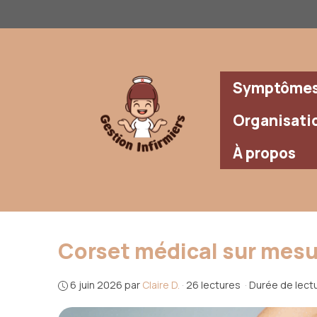
Aller
au
contenu
Symptômes 
Organisati
À propos
Corset médical sur mesure
6 juin 2026
par
Claire D.
·
26 lectures
·
Durée de lectu