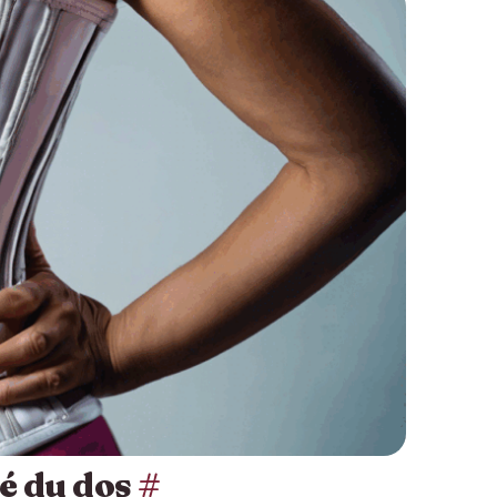
té du dos
#