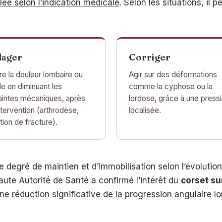
e selon l’indication médicale
. Selon les situations, il 
lager
Corriger
re la douleur lombaire ou
Agir sur des déformations
le en diminuant les
comme la cyphose ou la
aintes mécaniques, après
lordose, grâce à une press
ntervention (arthrodèse,
localisée.
tion de fracture).
 degré de maintien et d’immobilisation selon l’évolution d
aute Autorité de Santé a confirmé l’intérêt du
corset s
e réduction significative de la progression angulaire lor