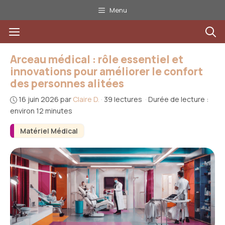
Aller
Menu
au
Menu
contenu
Arceau médical : rôle essentiel et
innovations pour améliorer le confort
des personnes alitées
16 juin 2026
par
Claire D.
·
39 lectures
·
Durée de lecture :
environ 12 minutes
Matériel Médical