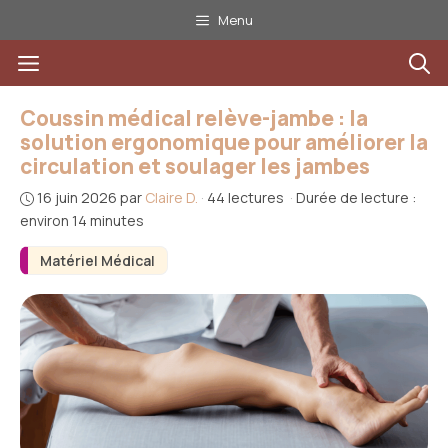
Aller
Menu
au
Menu
contenu
Coussin médical relève-jambe : la
solution ergonomique pour améliorer la
circulation et soulager les jambes
16 juin 2026
par
Claire D.
·
44 lectures
·
Durée de lecture :
environ 14 minutes
Matériel Médical