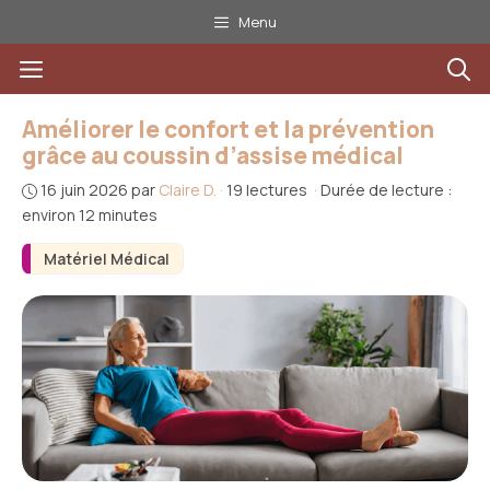
Aller
Menu
au
Menu
contenu
Améliorer le confort et la prévention
grâce au coussin d’assise médical
16 juin 2026
par
Claire D.
·
19 lectures
·
Durée de lecture :
environ 12 minutes
Matériel Médical