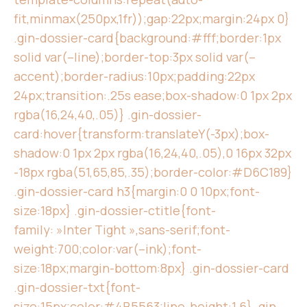
fit,minmax(250px,1fr));gap:22px;margin:24px 0}
.gin-dossier-card{background:#fff;border:1px
solid var(–line);border-top:3px solid var(–
accent);border-radius:10px;padding:22px
24px;transition:.25s ease;box-shadow:0 1px 2px
rgba(16,24,40,.05)} .gin-dossier-
card:hover{transform:translateY(-3px);box-
shadow:0 1px 2px rgba(16,24,40,.05),0 16px 32px
-18px rgba(51,65,85,.35);border-color:#D6C189}
.gin-dossier-card h3{margin:0 0 10px;font-
size:18px} .gin-dossier-ctitle{font-
family: »Inter Tight »,sans-serif;font-
weight:700;color:var(–ink);font-
size:18px;margin-bottom:8px} .gin-dossier-card
.gin-dossier-txt{font-
size:15px;color:#4B5563;line-height:1.6} .gin-