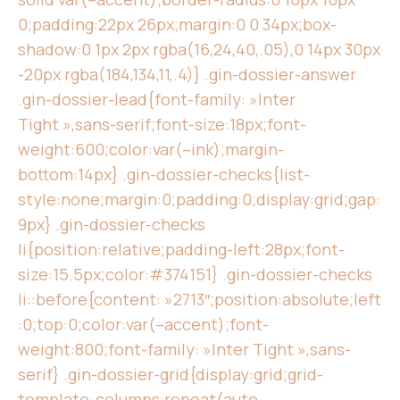
0;padding:22px 26px;margin:0 0 34px;box-
shadow:0 1px 2px rgba(16,24,40,.05),0 14px 30px
-20px rgba(184,134,11,.4)} .gin-dossier-answer
.gin-dossier-lead{font-family: »Inter
Tight »,sans-serif;font-size:18px;font-
weight:600;color:var(–ink);margin-
bottom:14px} .gin-dossier-checks{list-
style:none;margin:0;padding:0;display:grid;gap:
9px} .gin-dossier-checks
li{position:relative;padding-left:28px;font-
size:15.5px;color:#374151} .gin-dossier-checks
li::before{content: »2713″;position:absolute;left
:0;top:0;color:var(–accent);font-
weight:800;font-family: »Inter Tight »,sans-
serif} .gin-dossier-grid{display:grid;grid-
template-columns:repeat(auto-