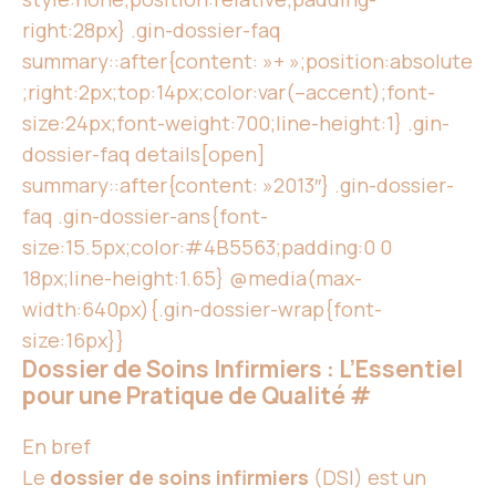
right:28px} .gin-dossier-faq
summary::after{content: »+ »;position:absolute
;right:2px;top:14px;color:var(–accent);font-
size:24px;font-weight:700;line-height:1} .gin-
dossier-faq details[open]
summary::after{content: »2013″} .gin-dossier-
faq .gin-dossier-ans{font-
size:15.5px;color:#4B5563;padding:0 0
18px;line-height:1.65} @media(max-
width:640px){.gin-dossier-wrap{font-
size:16px}}
Dossier de Soins Infirmiers : L’Essentiel
pour une Pratique de Qualité
#
En bref
Le
dossier de
soins infirmiers
(DSI) est un