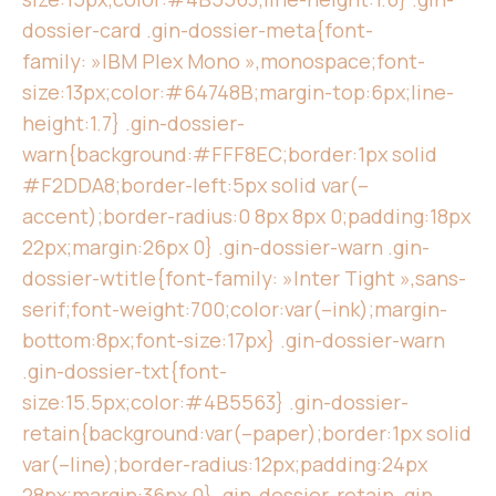
dossier-card .gin-dossier-meta{font-
family: »IBM Plex Mono »,monospace;font-
size:13px;color:#64748B;margin-top:6px;line-
height:1.7} .gin-dossier-
warn{background:#FFF8EC;border:1px solid
#F2DDA8;border-left:5px solid var(–
accent);border-radius:0 8px 8px 0;padding:18px
22px;margin:26px 0} .gin-dossier-warn .gin-
dossier-wtitle{font-family: »Inter Tight »,sans-
serif;font-weight:700;color:var(–ink);margin-
bottom:8px;font-size:17px} .gin-dossier-warn
.gin-dossier-txt{font-
size:15.5px;color:#4B5563} .gin-dossier-
retain{background:var(–paper);border:1px solid
var(–line);border-radius:12px;padding:24px
28px;margin:36px 0} .gin-dossier-retain .gin-