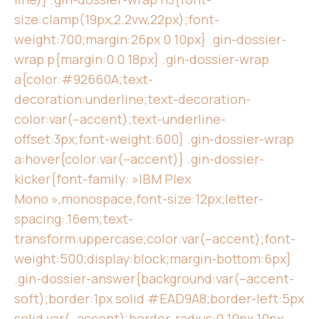
size:clamp(19px,2.2vw,22px);font-
weight:700;margin:26px 0 10px} .gin-dossier-
wrap p{margin:0 0 18px} .gin-dossier-wrap
a{color:#92660A;text-
decoration:underline;text-decoration-
color:var(–accent);text-underline-
offset:3px;font-weight:600} .gin-dossier-wrap
a:hover{color:var(–accent)} .gin-dossier-
kicker{font-family: »IBM Plex
Mono »,monospace;font-size:12px;letter-
spacing:.16em;text-
transform:uppercase;color:var(–accent);font-
weight:500;display:block;margin-bottom:6px}
.gin-dossier-answer{background:var(–accent-
soft);border:1px solid #EAD9A8;border-left:5px
solid var(–accent);border-radius:0 10px 10px