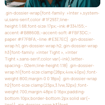
.gin-dossier-wrap{font-family: »Inter »,system-
ui,sans-serif;color:#1F2937;line-
height:1.68;font-size:17px;–ink:#334155;–
accent:#B8860B;–accent-soft:#FBF3DC;–
paper:#F7F8FA;–line:#E3E7EC} .gin-dossier-
wrap h1,.gin-dossier-wrap h2,.gin-dossier-wrap
h3{font-family: »Inter Tight », »Inter
Tight »,sans-serif;color:var(–ink);letter-
spacing:-.02em;line-height:1.18} .gin-dossier-
wrap h1{font-size:clamp(28px,4vw,40px);font-
weight:800;margin:0 0 18px} .gin-dossier-wrap
h2{font-size:clamp(23px,3.1vw,32px);font-
weight:700;margin:48px 0 16px;padding-
bottom:10px;border-bottom:2px solid var(–
line)} .gin-dossier-wrap h3{font-