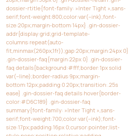
dossier-rtitle{font-family: »Inter Tight »,sans-
serif;font-weight:800;color:var(–ink);font-
size:20px;margin-bottom:14px} .gin-dossier-
addr{display:grid;grid-template-
columns:repeat(auto-
fit,minmax(260px,1fr));gap:20px;margin:24px 0}
.gin-dossier-faq{margin:22px 0} .gin-dossier-
faq details{background:#fff;border:1px solid
var(–line);border-radius:9px;margin-
bottom:12px;padding:0 20px;transition:.25s
ease} .gin-dossier-faq details:hover{border-
color:#D6C189} .gin-dossier-faq
summary{font-family: »Inter Tight »,sans-
serif;font-weight:700;color:var(–ink);font-
size:17px;padding:16px 0;cursor:pointer;list-
style:none;position:relative;padding-