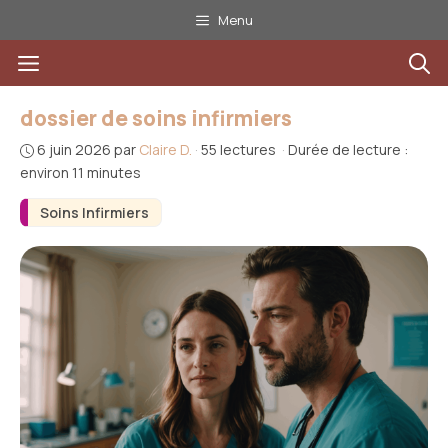
Aller
Menu
au
Menu
contenu
dossier de soins infirmiers
6 juin 2026
par
Claire D.
·
55 lectures
·
Durée de lecture :
environ 11 minutes
Soins Infirmiers