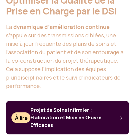
Optimiser la Qualité de la
Prise en Charge par le DSI
La
dynamique d’amélioration continue
s’appuie sur des
transmissions ciblées
, une
mise à jour fréquente des plans de soins et
l’association du patient et de son entourage à
la co-construction du projet thérapeutique.
Cela suppose l’implication des équipes
pluridisciplinaires et le suivi d’indicateurs de
performance.
Projet de Soins Infirmier :
À lire
Élaboration et Mise en Œuvre
Efficaces