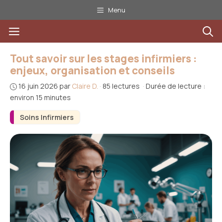
Aller
Menu
au
Menu
contenu
Tout savoir sur les stages infirmiers :
enjeux, organisation et conseils
16 juin 2026
par
Claire D.
·
85 lectures
·
Durée de lecture :
environ 15 minutes
Soins Infirmiers