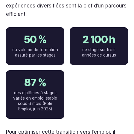
expériences diversifiées sont la clef d’un parcours
efficient.
50 %
2 100 h
du volume de formation
de stage sur trois
assuré par les stages
années de cursus
87 %
des diplômés à stages
variés en emploi stable
sous 6 mois (Pôle
Emploi, juin 2025)
Pour optimiser cette transition vers l’emploi, il