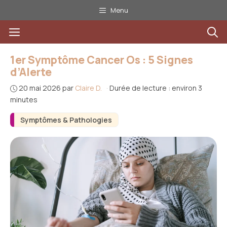
Aller
Menu
au
Menu
contenu
1er Symptôme Cancer Os : 5 Signes
d’Alerte
20 mai 2026
par
Claire D.
·
Durée de lecture : environ 3
minutes
Symptômes & Pathologies