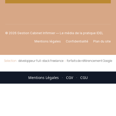
© 2026 Gestion Cabinet Infirmier — Le média de la pratique IDEL
Mentions légales
Confidentialité
Plan du site
Selection :
développeur full-stack freelance
—
forfaits de référencement Google
Mentions Légales
·
CGV
·
CGU