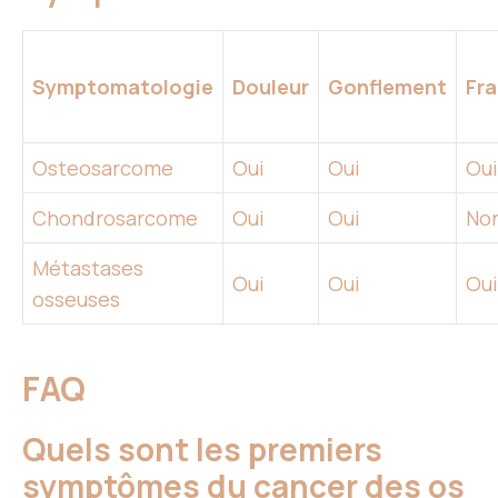
Symptomatologie
Douleur
Gonflement
Fra
Osteosarcome
Oui
Oui
Oui
Chondrosarcome
Oui
Oui
No
Métastases
Oui
Oui
Oui
osseuses
FAQ
Quels sont les premiers
symptômes du cancer des os