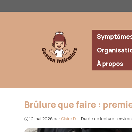
Aller
au
contenu
Symptômes 
Organisati
À propos
Brûlure que faire : prem
12 mai 2026
par
Claire D.
·
Durée de lecture : enviro