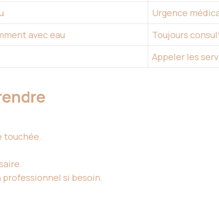
u
Urgence médica
mment avec eau
Toujours consul
Appeler les ser
rendre
.
e touchée.
saire.
n professionnel si besoin.