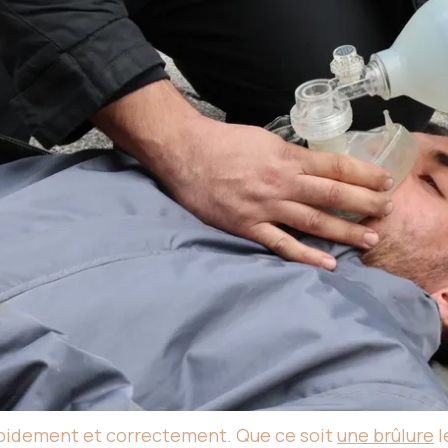
r rapidement et correctement. Que ce soit
une brûlure
l