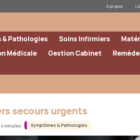
À propos
L’
& Pathologies
Soins Infirmiers
Matér
on Médicale
Gestion Cabinet
Remèdes
iers secours urgents
Symptômes & Pathologies
n 4 minutes