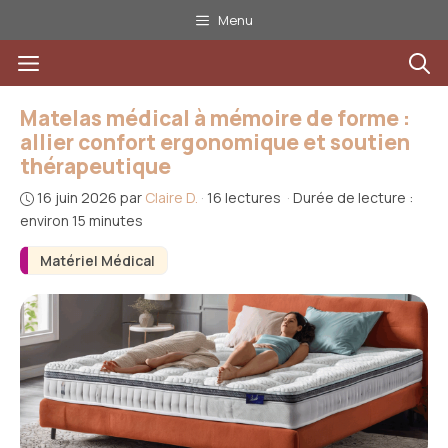
Aller
Menu
au
Menu
contenu
Matelas médical à mémoire de forme :
allier confort ergonomique et soutien
thérapeutique
16 juin 2026
par
Claire D.
·
16 lectures
·
Durée de lecture :
environ 15 minutes
Matériel Médical