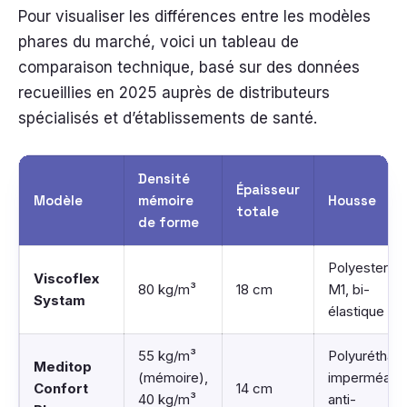
Pour visualiser les différences entre les modèles
phares du marché, voici un tableau de
comparaison technique, basé sur des données
recueillies en 2025 auprès de distributeurs
spécialisés et d’établissements de santé.
Densité
Épaisseur
Modèle
mémoire
Housse
totale
de forme
Polyester PU
Viscoflex
80 kg/m³
18 cm
M1, bi-
Systam
élastique
55 kg/m³
Polyuréthane
Meditop
(mémoire),
imperméable
Confort
14 cm
40 kg/m³
anti-