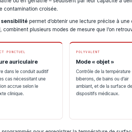
iatrie ou en gériatrie – séduisent par leur capacité à d
de contamination croisée.
sensibilité
permet d’obtenir une lecture précise à une
, combinent plusieurs modes de mesure que l’on retrouv
CT PONCTUEL
POLYVALENT
ure auriculaire
Mode « objet »
 dans le conduit auditif
Contrôle de la température
es cas nécessitant une
biberons, de bains ou d’air
ion accrue selon le
ambiant, et de la surface d
te clinique.
dispositifs médicaux.
 programmés pour enregistrer la température de surface 