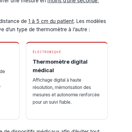
élivrer une mesure en
moins d’une seconde
,
 distance de
1 à 5 cm du patient
. Les modèles
e d’un type de thermomètre à l’autre :
ÉLECTRONIQUE
Thermomètre digital
médical
 de
Affichage digital à haute
e
résolution, mémorisation des
mesures et autonomie renforcée
pour un suivi fiable.
de dispositifs médicaux afin d’éviter tout