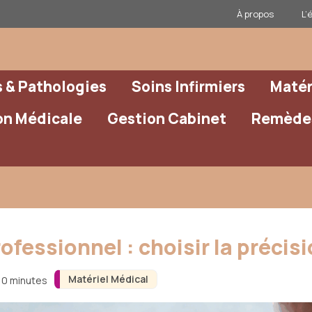
À propos
L’
& Pathologies
Soins Infirmiers
Matér
on Médicale
Gestion Cabinet
Remèdes
essionnel : choisir la précisi
Matériel Médical
 10 minutes