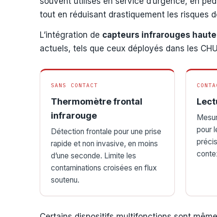
souvent utilisés en service d’urgence, en péd
tout en réduisant drastiquement les risques 
L’intégration de
capteurs infrarouges haute 
actuels, tels que ceux déployés dans les CHU
SANS CONTACT
CONTA
Thermomètre frontal
Lect
infrarouge
Mesure
pour l
Détection frontale pour une prise
précis
rapide et non invasive, en moins
contex
d’une seconde. Limite les
contaminations croisées en flux
soutenu.
Certains dispositifs multifonctions sont même