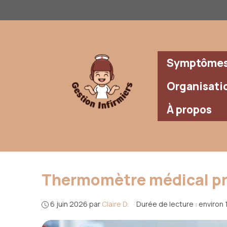
Aller
au
contenu
Symptômes 
Organisati
À propos
Thermomètre médical prof
6 juin 2026
par
Claire D.
·
Durée de lecture : environ