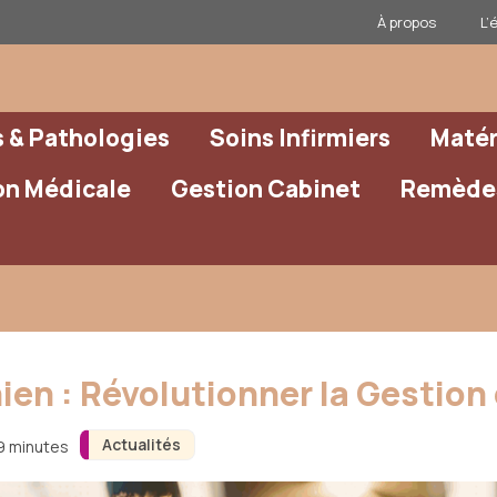
À propos
L’
& Pathologies
Soins Infirmiers
Matér
on Médicale
Gestion Cabinet
Remèdes
ien : Révolutionner la Gestion
Actualités
 9 minutes