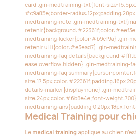
card .gin-medtraining-txt{font-size:15.5
#c9a85e;border-radius:12px;padding:20px 2
medtraining-note .gin-medtraining-txt{mar
retenir{background:#22361f;color:#eef3e6;
medtraining-kicker{color:#b9cf9a} .gin-me
retenir ul li{color:#e3ead7} .gin-medtrain
medtraining-faq details{background:#fff;b
ease;overflow:hidden} .gin-medtraining-fa
medtraining-faq summary{cursor:pointer;fon
size:17.5px;color:#22361f;padding:16px 20p
details-marker{display:none} .gin-medtrain
size:24px;color:#6b8e4e;font-weight:700} 
medtraining-ans{padding:0 20px 18px;font
Medical Training pour chi
Le
medical training
appliqué au chien n’es