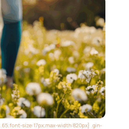
.65;font-size:17px;max-width:820px} .gin-