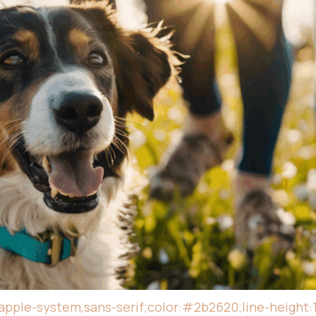
-apple-system,sans-serif;color:#2b2620;line-height:1