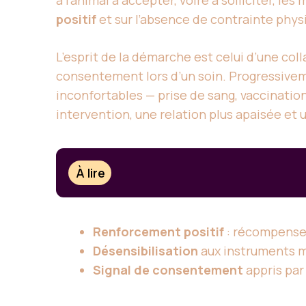
à l’animal à accepter, voire à solliciter, 
positif
et sur l’absence de contrainte phys
L’esprit de la démarche est celui d’une coll
consentement lors d’un soin. Progressiveme
inconfortables — prise de sang, vaccination
intervention, une relation plus apaisée et 
À lire
Renforcement positif
: récompense
Désensibilisation
aux instruments m
Signal de consentement
appris par 