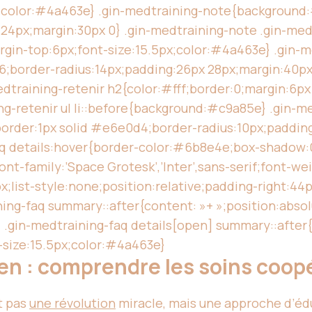
px;color:#4a463e} .gin-medtraining-note{background
4px;margin:30px 0} .gin-medtraining-note .gin-medt
gin-top:6px;font-size:15.5px;color:#4a463e} .gin-m
border-radius:14px;padding:26px 28px;margin:40px 0
dtraining-retenir h2{color:#fff;border:0;margin:6px
ing-retenir ul li::before{background:#c9a85e} .gin-m
order:1px solid #e6e0d4;border-radius:10px;padding
q details:hover{border-color:#6b8e4e;box-shadow:0 1
t-family:’Space Grotesk’,’Inter’,sans-serif;font-we
x;list-style:none;position:relative;padding-right:4
ing-faq summary::after{content: »+ »;position:absol
.gin-medtraining-faq details[open] summary::after{c
-size:15.5px;color:#4a463e}
en : comprendre les soins coop
t pas
une révolution
miracle, mais une approche d’édu