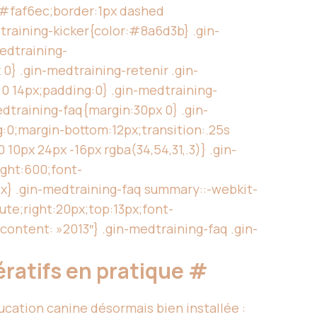
:#faf6ec;border:1px dashed
raining-kicker{color:#8a6d3b} .gin-
edtraining-
} .gin-medtraining-retenir .gin-
 0 14px;padding:0} .gin-medtraining-
edtraining-faq{margin:30px 0} .gin-
:0;margin-bottom:12px;transition:.25s
0px 24px -16px rgba(34,54,31,.3)} .gin-
ight:600;font-
4px} .gin-medtraining-faq summary::-webkit-
ute;right:20px;top:13px;font-
ontent: »2013″} .gin-medtraining-faq .gin-
ératifs en pratique
#
cation canine désormais bien installée :