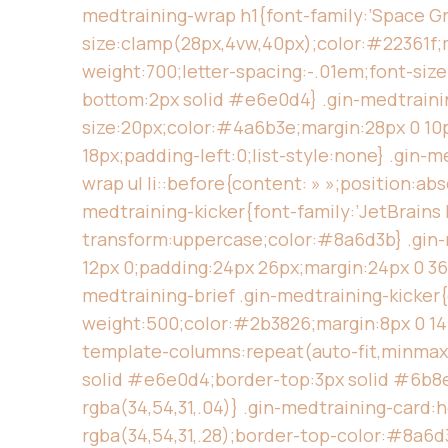
medtraining-wrap h1{font-family:’Space Grot
size:clamp(28px,4vw,40px);color:#22361f;ma
weight:700;letter-spacing:-.01em;font-siz
bottom:2px solid #e6e0d4} .gin-medtraining
size:20px;color:#4a6b3e;margin:28px 0 10p
18px;padding-left:0;list-style:none} .gin-
wrap ul li::before{content: » »;position:
medtraining-kicker{font-family:’JetBrains
transform:uppercase;color:#8a6d3b} .gin-
12px 0;padding:24px 26px;margin:24px 0 36p
medtraining-brief .gin-medtraining-kicker
weight:500;color:#2b3826;margin:8px 0 14px
template-columns:repeat(auto-fit,minmax(
solid #e6e0d4;border-top:3px solid #6b8e
rgba(34,54,31,.04)} .gin-medtraining-card:
rgba(34,54,31,.28);border-top-color:#8a6d3