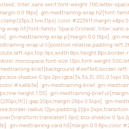
esk’,’Inter’,sans-serif;font-weight:700;letter-spacin
rgin:0 0 18px} .gin-medtraining-wrap h2{font-family:
e:clamp(23px,3.1vw,31px);color:#22361f;margin:48px 
-wrap h3{font-family:’Space Grotesk’,’Inter’,sans-s
x} .gin-medtraining-wrap p{margin:0 0 16px} .gin-me
medtraining-wrap ul li{position:relative;padding-left
absolute;left:4px;top:9px;width:8px;height:8px;borde
 Mono’,monospace;font-size:13px;font-weight:500;le
medtraining-brief{background:#eef3e6;border-left:
x;box-shadow:0 1px 2px rgba(34,54,31,.05),0 14px 30px
{color:#4a6b3e} .gin-medtraining-brief .gin-medtrain
;line-height:1.55} .gin-medtraining-brief ul{margin:0
230px,1fr));gap:20px;margin:26px 0 34px} .gin-medt
4e;border-radius:12px;padding:22px 24px;transition
hover{transform:translateY(-3px);box-shadow:0 1px 2p
b} .gin-medtraining-card h3{margin:0 0 8px;color:#2