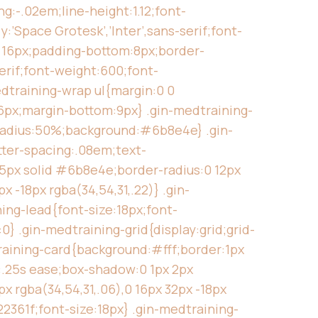
g:-.02em;line-height:1.12;font-
’Space Grotesk’,’Inter’,sans-serif;font-
0 16px;padding-bottom:8px;border-
erif;font-weight:600;font-
dtraining-wrap ul{margin:0 0
:26px;margin-bottom:9px} .gin-medtraining-
r-radius:50%;background:#6b8e4e} .gin-
tter-spacing:.08em;text-
5px solid #6b8e4e;border-radius:0 12px
 -18px rgba(34,54,31,.22)} .gin-
ing-lead{font-size:18px;font-
} .gin-medtraining-grid{display:grid;grid-
raining-card{background:#fff;border:1px
:.25s ease;box-shadow:0 1px 2px
x rgba(34,54,31,.06),0 16px 32px -18px
2361f;font-size:18px} .gin-medtraining-