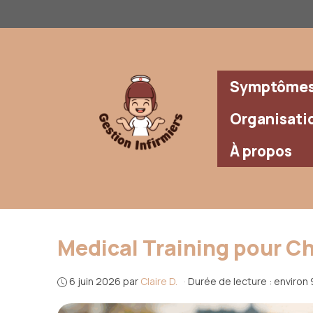
Aller
au
contenu
Symptômes 
Organisati
À propos
Medical Training pour Ch
6 juin 2026
par
Claire D.
·
Durée de lecture : environ