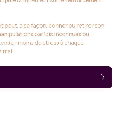
s’appuie uniquement sur le
renforcement
et peut, à sa façon, donner ou retirer son
manipulations parfois inconnues ou
ttendu : moins de stress à chaque
nimal.