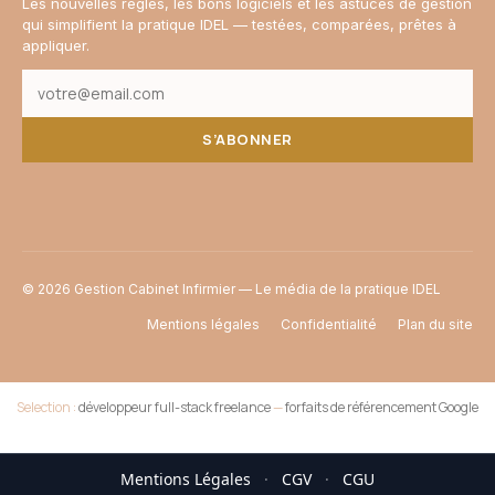
Les nouvelles règles, les bons logiciels et les astuces de gestion
qui simplifient la pratique IDEL — testées, comparées, prêtes à
appliquer.
S’ABONNER
© 2026 Gestion Cabinet Infirmier — Le média de la pratique IDEL
Mentions légales
Confidentialité
Plan du site
Selection :
développeur full-stack freelance
—
forfaits de référencement Google
Mentions Légales
·
CGV
·
CGU