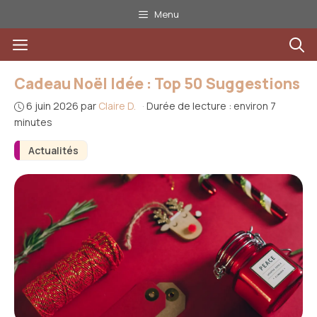
Aller
Menu
au
Menu
contenu
Cadeau Noël Idée : Top 50 Suggestions
6 juin 2026
par
Claire D.
·
Durée de lecture : environ 7
minutes
Actualités