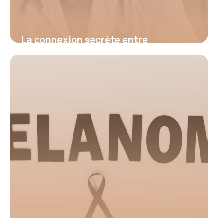
La connexion secrète entre
hypertension et fatigue : découvrez
le signal d’alerte invisible qui menace
votre santé et comment l’identifier
avant qu’il ne soit trop tard
16 juin 2026