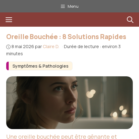
Aller
Menu
au
Menu
contenu
Oreille Bouchée : 8 Solutions Rapides
8 mai 2026
par
Claire D.
·
Durée de lecture : environ 3
minutes
Symptômes & Pathologies
Une oreille bouchée
peut être gênante et