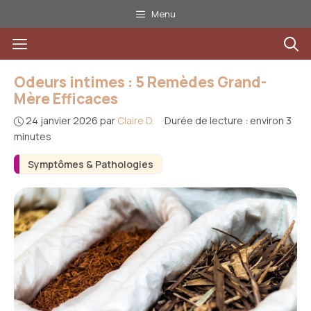
Aller
Menu
au
Menu
contenu
Odeurs intimes : 5 Remèdes Grand-
Mère Efficaces
24 janvier 2026
par
Claire D.
·
Durée de lecture : environ 3
minutes
Symptômes & Pathologies