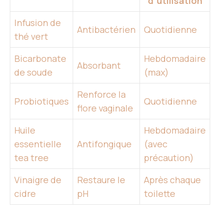
d’utilisation
Infusion de
Antibactérien
Quotidienne
thé vert
Bicarbonate
Hebdomadaire
Absorbant
de soude
(max)
Renforce la
Probiotiques
Quotidienne
flore vaginale
Huile
Hebdomadaire
essentielle
Antifongique
(avec
tea tree
précaution)
Vinaigre de
Restaure le
Après chaque
cidre
pH
toilette