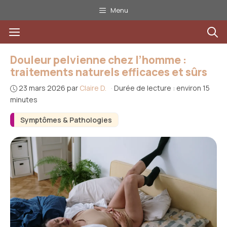
Aller
Menu
au
Menu
contenu
Douleur pelvienne chez l’homme :
traitements naturels efficaces et sûrs
23 mars 2026
par
Claire D.
·
Durée de lecture : environ 15
minutes
Symptômes & Pathologies