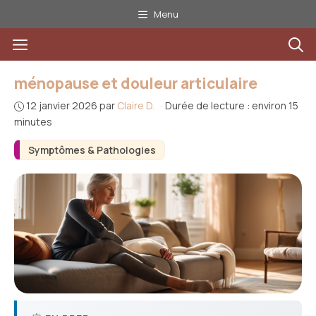
Aller
Menu
au
Menu
contenu
ménopause et douleur articulaire
12 janvier 2026
par
Claire D.
·
Durée de lecture : environ 15
minutes
Symptômes & Pathologies