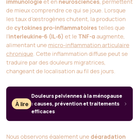
immunologie
et en
neurosciences
, permettent
de mieux comprendre ce qui se joue. Lorsque
les taux d’œstrogènes chutent, la production
de
cytokines pro-inflammatoires
telles que
l’
interleukine-6 (IL‑6)
et le
TNF-α
augmente,
alimentant une
micro-inflammation articulaire
chronique
. Cette inflammation diffuse peut se
traduire par des douleurs migratrices,
changeant de localisation au fil des jours.
Douleurs pelviennes à la ménopause
À lire
: causes, prévention et traitements
efficaces
Nous observons également une
dégradation