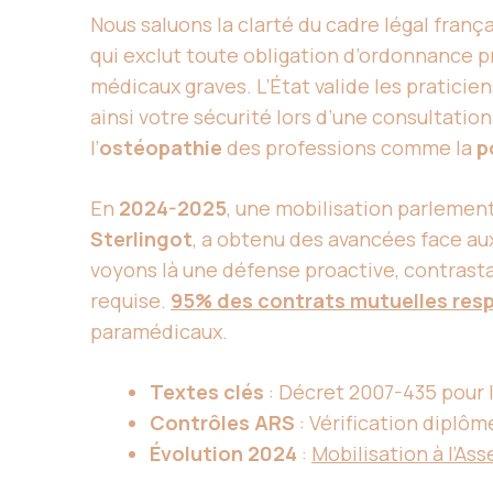
Nous saluons la clarté du cadre légal françai
qui exclut toute obligation d’ordonnance p
médicaux graves. L’État valide les praticiens
ainsi votre sécurité lors d’une consultatio
l’
ostéopathie
des professions comme la
p
En
2024-2025
, une mobilisation parlemen
Sterlingot
, a obtenu des avancées face au
voyons là une défense proactive, contrasta
requise.
95% des contrats mutuelles res
paramédicaux.
Textes clés
: Décret 2007-435 pour 
Contrôles ARS
: Vérification diplôm
Évolution 2024
:
Mobilisation à l’As