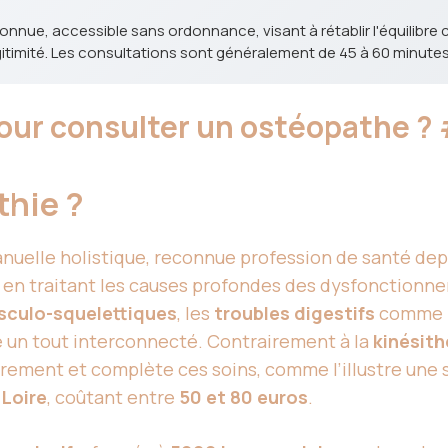
nnue, accessible sans ordonnance, visant à rétablir l'équilibre c
légitimité. Les consultations sont généralement de 45 à 60 minute
our consulter un ostéopathe ?
thie ?
uelle holistique, reconnue profession de santé depu
porel en traitant les causes profondes des dysfonctio
sculo-squelettiques
, les
troubles digestifs
comme l
e un tout interconnecté. Contrairement à la
kinésith
brement et complète ces soins, comme l’illustre une
 Loire
, coûtant entre
50 et 80 euros
.