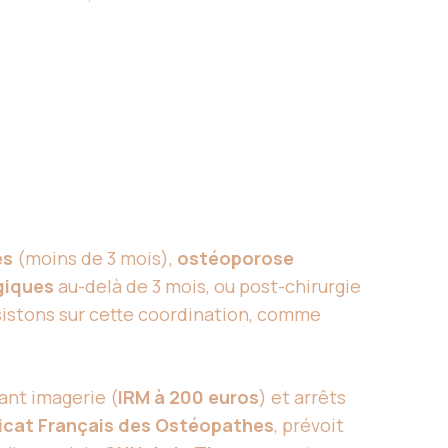
es
(moins de 3 mois),
ostéoporose
giques
au-delà de 3 mois, ou post-chirurgie
nsistons sur cette coordination, comme
iant imagerie (
IRM à 200 euros
) et arrêts
icat Français des Ostéopathes
, prévoit