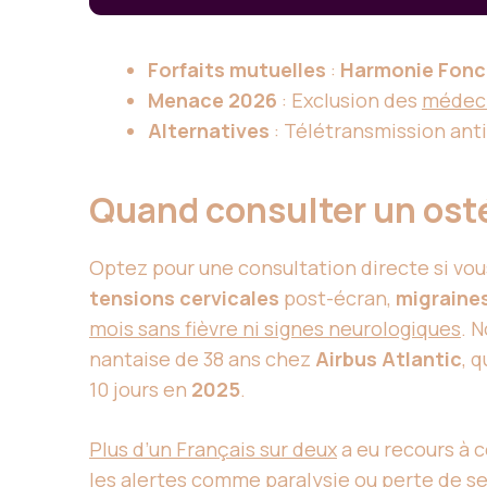
Forfaits mutuelles
:
Harmonie Fonc
Menace 2026
: Exclusion des
médec
Alternatives
: Télétransmission an
Quand consulter un os
Optez pour une consultation directe si vou
tensions cervicales
post-écran,
migraine
mois sans fièvre ni signes neurologiques
. 
nantaise de 38 ans chez
Airbus Atlantic
, 
10 jours en
2025
.
Plus d’un Français sur deux
a eu recours à c
les alertes comme paralysie ou perte de se