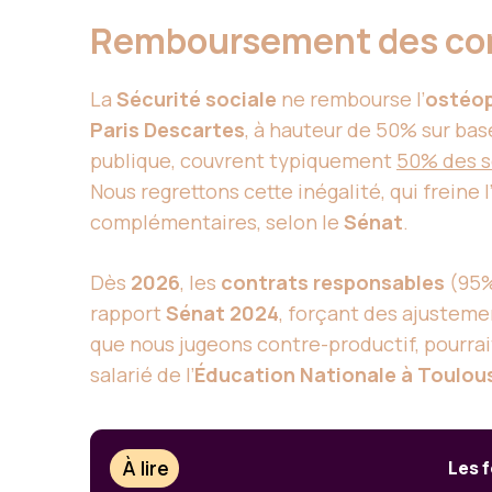
Remboursement des con
La
Sécurité sociale
ne rembourse l’
ostéo
Paris Descartes
, à hauteur de 50% sur ba
publique, couvrent typiquement
50% des s
Nous regrettons cette inégalité, qui freine
complémentaires, selon le
Sénat
.
Dès
2026
, les
contrats responsables
(95%
rapport
Sénat 2024
, forçant des ajustem
que nous jugeons contre-productif, pourrai
salarié de l’
Éducation Nationale à Toulou
À lire
Les f