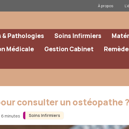
À propos
L’
& Pathologies
Soins Infirmiers
Matér
on Médicale
Gestion Cabinet
Remèdes
our consulter un ostéopathe ? 
Soins Infirmiers
n 6 minutes