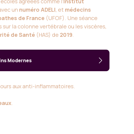
 écoles agréées comme l’
Institut
avec un
numéro ADELI
, et
médecins
pathes de France
(UFOF). Une séance
sur la colonne vertébrale ou les viscères,
rité de Santé
(HAS) de
2019
.
oins Modernes
ours aux anti-inflammatoires.
eaux
.