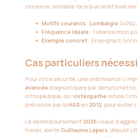
moyenne, rentable face à un arrêt kiné rem
Motifs courants
:
Lombalgie
(40%), 
Fréquence idéale
: 1 séance/mois p
Exemple concret
: Enseignant lyonn
Cas particuliers néces
Pour votre sécurité, une ordonnance s’imp
avancée
diagnostiquée par densitométrie
orthopédique, où l’
ostéopathe
refuse l’in
préconisé par la
HAS
en
2012
, pour éviter 
Le déremboursement
2026
risque d’aggrav
travail, alerte
Guillaume Lepers
, député L