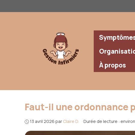
Aller
au
contenu
Symptômes 
Organisati
À propos
Faut-il une ordonnance p
13 avril 2026
par
Claire D.
·
Durée de lecture : enviro