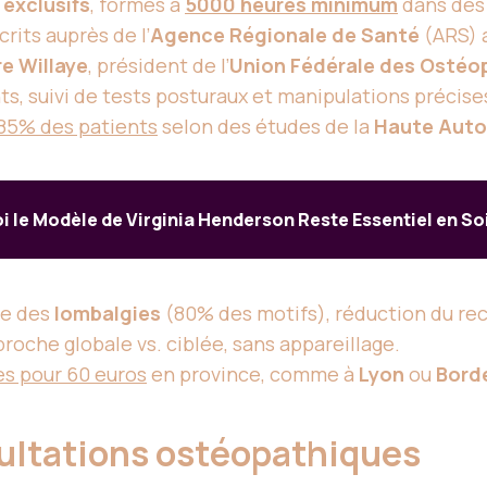
exclusifs
, formés à
5000 heures minimum
dans des
crits auprès de l’
Agence Régionale de Santé
(ARS) 
re Willaye
, président de l’
Union Fédérale des Ostéo
, suivi de tests posturaux et manipulations précises 
85% des patients
selon des études de la
Haute Auto
i le Modèle de Virginia Henderson Reste Essentiel en S
de des
lombalgies
(80% des motifs), réduction du rec
proche globale vs. ciblée, sans appareillage.
s pour 60 euros
en province, comme à
Lyon
ou
Bord
sultations ostéopathiques