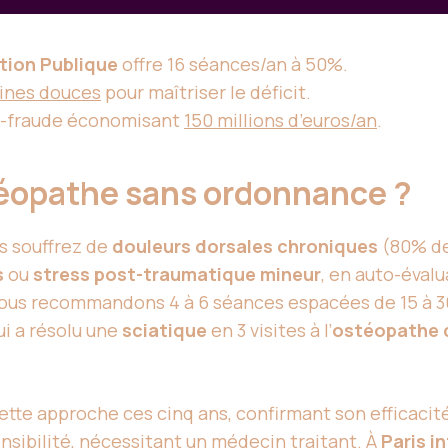
tion Publique
offre 16 séances/an à 50%.
ines douces
pour maîtriser le déficit.
ti-fraude économisant
150 millions d’euros/an
.
téopathe sans ordonnance ?
s souffrez de
douleurs dorsales chroniques
(80% de
s
ou
stress post-traumatique mineur
, en auto-éval
Nous recommandons 4 à 6 séances espacées de 15 à 30
qui a résolu une
sciatique
en 3 visites à l’
ostéopathe d
ette approche ces cinq ans, confirmant son efficacit
nsibilité, nécessitant un médecin traitant. À
Paris i