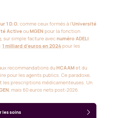
r 1 D.O.
comme ceux formés à l’
Université
té Active
ou
MGEN
pour la fonction
e
, sur simple facture avec
numéro ADELI
.
:
1 milliard d’euros en 2024
pour les
e aux recommandations du
HCAAM
et du
ire pour les agents publics. Ce paradoxe,
ant les prescriptions médicamenteuses. Un
GEN
, mais 60 euros nets post-2026.
 les soins