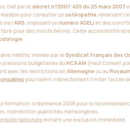
s, fixé par le
décret n?2007-435 du 25 mars 2007
e
réalable pour consulter un
ostéopathe
, réservant c
 via l’
ARS
, imposant un
numéro ADELI
et des contrô
n libre pour des motifs bénins. Cette accessibilité di
odologie
.
taire inédite, menée par le
Syndicat Français des 
x pressions budgétaires du
HCAAM
(Haut Conseil pou
nt avec les restrictions en
Allemagne
ou au
Royaum
ponsables
pourraient indirectement limiter l’accès 
la formation, ordonnance 2008 pour la reconnaissan
es, interdiction publicités mensongères.
semblée Nationale
évitant une exclusion immédiate.