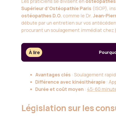
Les praticiens se divisent en
ostéopathes 
Supérieur d’Ostéopathie Paris
(ISOP), ins
ostéopathes D.O.
comme le Dr.
Jean-Pier
débute par un entretien sur vos antécédents
procurant un soulagement immédiat chez
À lire
Pourquo
Avantages clés
: Soulagement rapi
Différence avec kinésithérapie
: Ap
Durée et coût moyen
:
45-60 minute
Législation sur les con