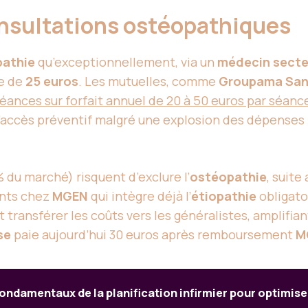
sultations ostéopathiques
pathie
qu’exceptionnellement, via un
médecin secteu
se de
25 euros
. Les mutuelles, comme
Groupama San
éances sur forfait annuel de 20 à 50 euros par séanc
 l’accès préventif malgré une explosion des dépenses 
 du marché) risquent d’exclure l’
ostéopathie
, suit
ents chez
MGEN
qui intègre déjà l’
étiopathie
obligato
t transférer les coûts vers les généralistes, amplifi
se
paie aujourd’hui 30 euros après remboursement
M
ondamentaux de la planification infirmier pour optimiser