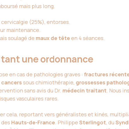
boursé mais plus long.
cervicalgie (25%), entorses.
our maintenance.
ais soulagé de
maux de tête
en 4 séances.
sitant une ordonnance
ose en cas de pathologies graves :
fractures récent
,
cancers
sous chimiothérapie,
grossesses patholo
tervention sans avis du Dr.
médecin traitant
. Nous i
risques vasculaires rares.
er cela, reportant vers généralistes et kinés, multipl
R des
Hauts-de-France
. Philippe
Sterlingot
, du
Synd