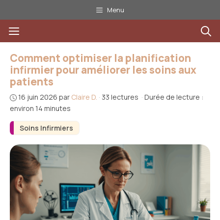
Aller
Menu
au
Menu
contenu
Comment optimiser la planification
infirmier pour améliorer les soins aux
patients
16 juin 2026
par
Claire D.
·
33 lectures
·
Durée de lecture :
environ 14 minutes
Soins Infirmiers