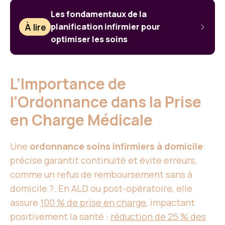
Les fondamentaux de la
À lire
planification infirmier pour
optimiser les soins
L’Importance de
l’Ordonnance dans la Prise
en Charge Médicale
Une
ordonnance soins infirmiers à domicile
précise garantit continuité et évite erreurs,
comme un refus de remboursement sans à
domicile ?. En ALD ou post-opératoire, elle
assure
100 % de prise en charge
, impactant
positivement la santé :
réduction de 25 % des