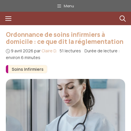
Aller
Menu
au
Menu
contenu
Ordonnance de soins infirmiers à
domicile : ce que dit la réglementation
9 avril 2026
par
Claire D.
·
51 lectures
·
Durée de lecture :
environ 6 minutes
Soins Infirmiers