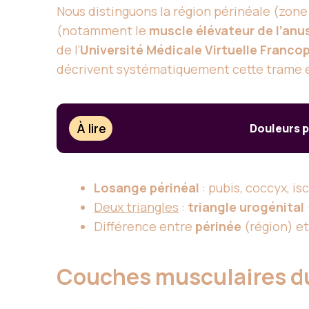
Nous distinguons la région périnéale (zone
(notamment le
muscle élévateur de l’anu
de l’
Université Médicale Virtuelle Franc
décrivent systématiquement cette trame en 
À lire
Douleurs p
Losange périnéal
: pubis, coccyx, is
Deux triangles
:
triangle urogénital
Différence entre
périnée
(région) e
Couches musculaires du