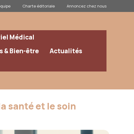
équipe
Charte éditoriale
Annoncez chez nous
iel Médical
 & Bien-être
Actualités
a santé et le soin