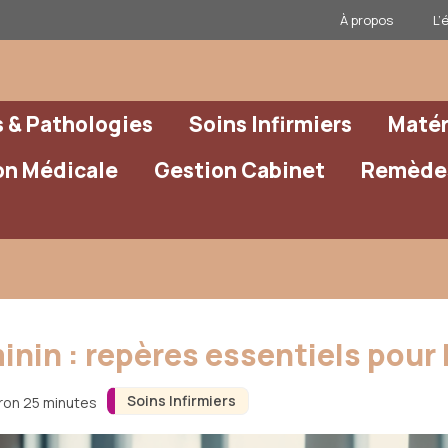
À propos
L’
& Pathologies
Soins Infirmiers
Matér
on Médicale
Gestion Cabinet
Remèdes
in : repères essentiels pour l
Soins Infirmiers
iron 25 minutes