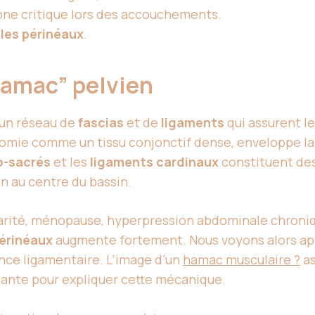
one critique lors des accouchements.
les périnéaux
.
“hamac” pelvien
 un réseau de
fascias
et de
ligaments
qui assurent l
tomie comme un tissu conjonctif dense, enveloppe la ve
o-sacrés
et les
ligaments cardinaux
constituent des
on au centre du bassin.
arité, ménopause, hyperpression abdominale chroniqu
érinéaux
augmente fortement. Nous voyons alors ap
nce ligamentaire. L’image d’un
hamac musculaire ?
as
arlante pour expliquer cette mécanique.