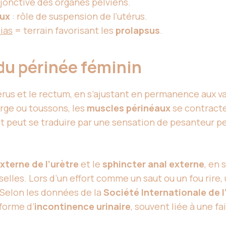
jonctive des organes pelviens.
aux
: rôle de suspension de l’utérus.
ias
= terrain favorisant les
prolapsus
.
 du périnée féminin
térus et le rectum, en s’ajustant en permanence aux 
rge ou toussons, les
muscles périnéaux
se contracte
t peut se traduire par une sensation de pesanteur pel
xterne de l’urètre
et le
sphincter anal externe
, en 
selles. Lors d’un effort comme un saut ou un fou rire
. Selon les données de la
Société Internationale de 
forme d’
incontinence urinaire
, souvent liée à une f