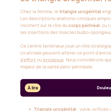
Chez la femme, le
triangle urogénital
engl
Les descriptions anatomo-cliniques empl
insistent sur le rôle du
corps périnéal
, ou 
les insertions des muscles bulbo-spongieux
Ce centre tendineux joue un rôle stratégiq
cicatrisée peuvent altérer ce point d’ancra
d’effort
ou
prolapsus
. Nous considérons qu
majeur de la santé pelvi-périnéale.
À lire
Douleu
Triangle urogénital
: vulve, orifices 