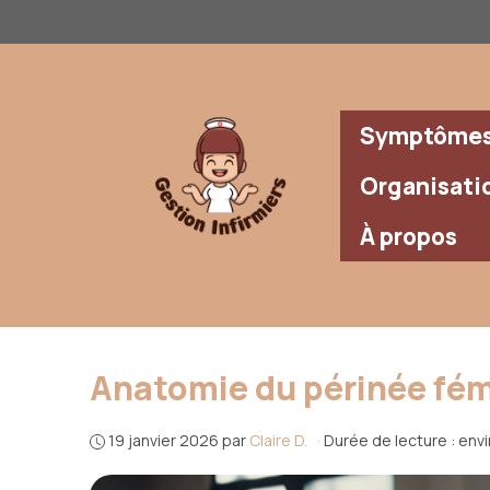
Aller
au
contenu
Symptômes 
Organisati
À propos
Anatomie du périnée fémin
19 janvier 2026
par
Claire D.
·
Durée de lecture : env