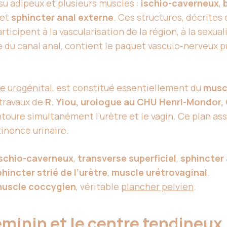
ssu adipeux et plusieurs muscles :
ischio-caverneux
,
et
sphincter anal externe
. Ces structures, décrites
articipent à la vascularisation de la région, à la sexua
e du canal anal, contient le paquet vasculo-nerveux pu
e urogénital
, est constitué essentiellement du
musc
s travaux de
R. Yiou, urologue au CHU Henri-Mondor, 
entoure simultanément l’urètre et le vagin. Ce plan as
inence urinaire.
ischio-caverneux
,
transverse superficiel
,
sphincter 
hincter strié de l’urètre
,
muscle urétrovaginal
.
uscle coccygien
, véritable
plancher pelvien
.
féminin et le centre tendineux