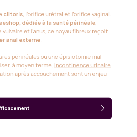
le
clitoris
, l’orifice urétral et l’orifice vaginal.
eeshop, dédiée à la santé périnéale
,
vulvaire et l’anus, ce noyau fibreux reçoit
er anal externe
.
rures périnéales ou une épisiotomie mal
oriser, à moyen terme,
incontinence urinaire
aration après accouchement sont un enjeu
efficacement