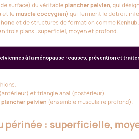
 de surface) du véritable
plancher pelvien
, qui dési
s
et le
muscle coccygien
) qui ferment le détroit in
ophone
et de structures de formation comme
Kenhub,
trois plans : superficiel, moyen et profond.
elviennes à la ménopause : causes, prévention et trait
chions.
(antérieur) et triangle anal (postérieur).
t
plancher pelvien
(ensemble musculaire profond).
 périnée : superficielle, moy