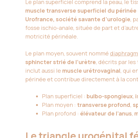
Le plan superficiel comprend la peau, le ti
muscle transverse superficiel du périnée
Urofrance, société savante d’urologie
, p
fosse ischio-anale, située de part et d’autr
motricité périnéale.
Le plan moyen, souvent nommé
diaphragm
sphincter strié de l’urètre
, décrits par le
inclut aussi le
muscle urétrovaginal
, qui 
périnée et contribue directement à la cont
Plan superficiel :
bulbo-spongieux
,
Plan moyen :
transverse profond
,
sp
Plan profond :
élévateur de l’anus
,
m
Le triangle urogénital 