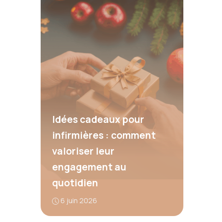
Idées cadeaux pour
infirmières : comment
valoriser leur
engagement au
quotidien
6 juin 2026