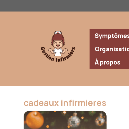
Aller
au
contenu
Symptômes 
Organisati
À propos
cadeaux infirmieres