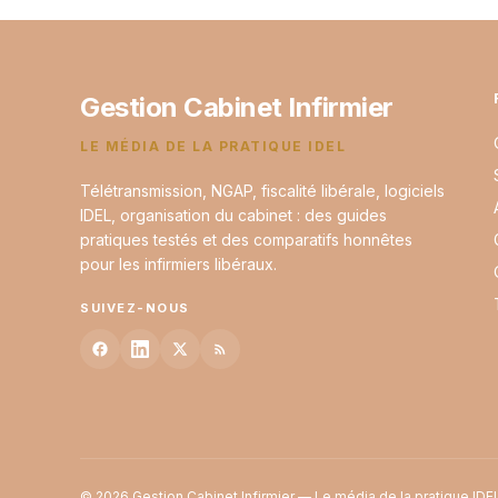
Gestion Cabinet Infirmier
LE MÉDIA DE LA PRATIQUE IDEL
Télétransmission, NGAP, fiscalité libérale, logiciels
IDEL, organisation du cabinet : des guides
pratiques testés et des comparatifs honnêtes
pour les infirmiers libéraux.
SUIVEZ-NOUS
© 2026 Gestion Cabinet Infirmier — Le média de la pratique IDE