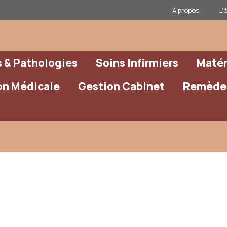
À propos
L’
& Pathologies
Soins Infirmiers
Matér
on Médicale
Gestion Cabinet
Remèdes