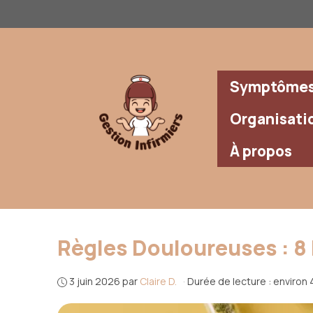
Aller
au
contenu
Symptômes 
Organisati
À propos
Règles Douloureuses : 
3 juin 2026
par
Claire D.
·
Durée de lecture : environ