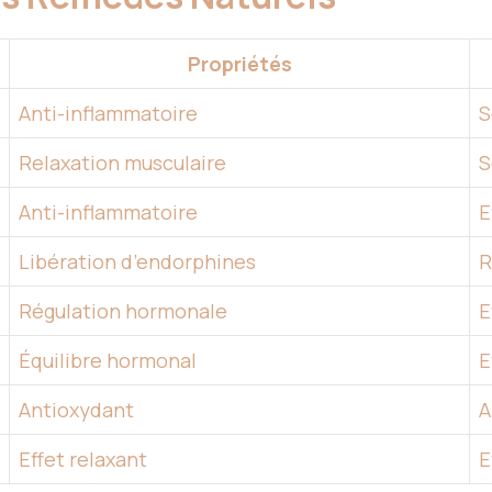
Propriétés
Anti-inflammatoire
S
Relaxation musculaire
S
Anti-inflammatoire
E
Libération d’endorphines
R
Régulation hormonale
E
Équilibre hormonal
E
Antioxydant
A
Effet relaxant
E