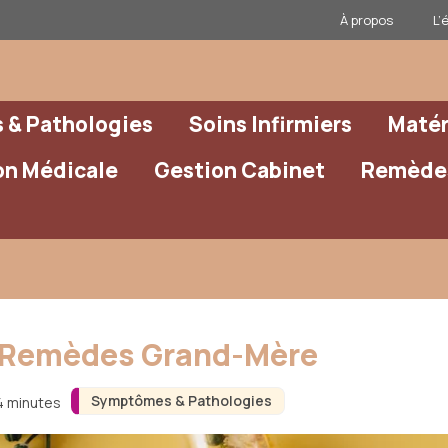
À propos
L’
& Pathologies
Soins Infirmiers
Matér
on Médicale
Gestion Cabinet
Remèdes
8 Remèdes Grand-Mère
Symptômes & Pathologies
 4 minutes