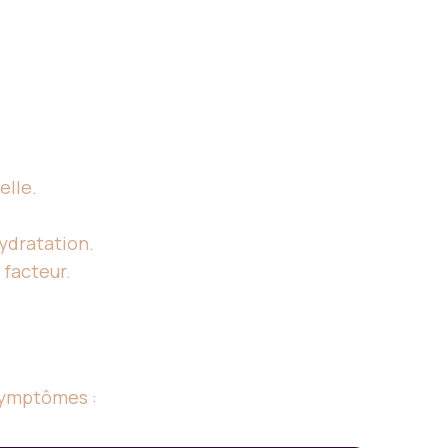
elle.
hydratation.
facteur.
 symptômes :