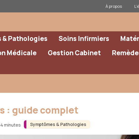
À propos
L’
& Pathologies
Soins Infirmiers
Matér
on Médicale
Gestion Cabinet
Remèdes
 : guide complet
Symptômes & Pathologies
n 4 minutes