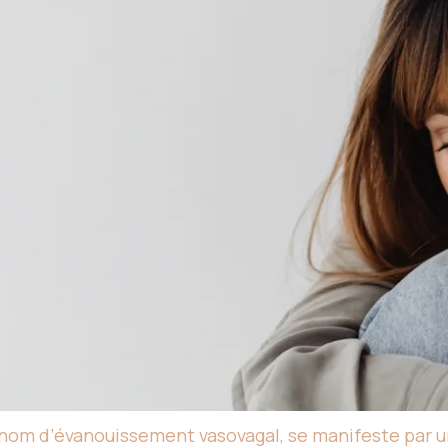
nom d’évanouissement vasovagal, se manifeste par une