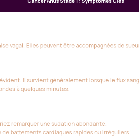
Cancer Anus Stade 1 : Symptômes Clés
ise vagal. Elles peuvent être accompagnées de sueur
vident. Il survient généralement lorsque le flux san
condes à quelques minutes.
rriez remarquer une sudation abondante.
n de
battements cardiaques rapides
ou irréguliers.