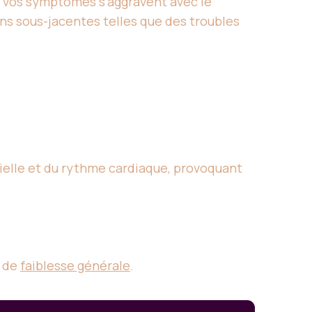
i vos symptômes s’aggravent avec le
ns sous-jacentes telles que des troubles
rielle et du rythme cardiaque, provoquant
n de
faiblesse générale
.