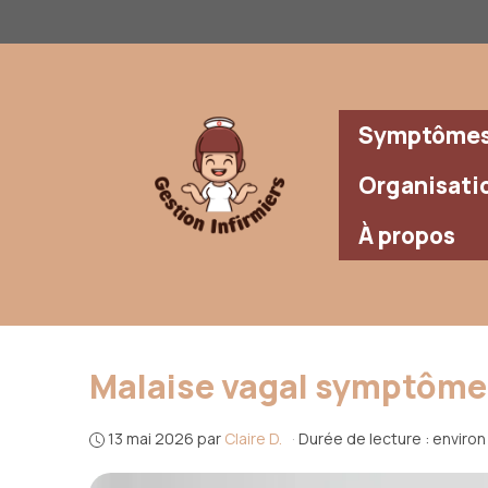
Aller
au
contenu
Symptômes 
Organisati
À propos
Malaise vagal symptômes
13 mai 2026
par
Claire D.
·
Durée de lecture : enviro