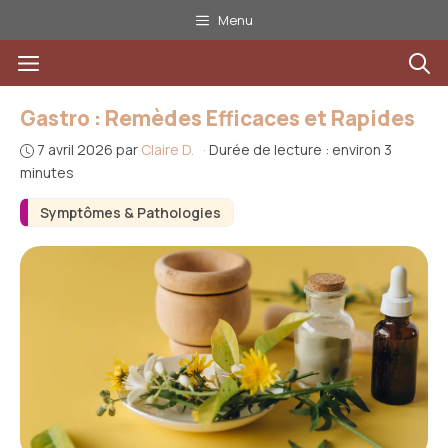
Aller
Menu
au
Menu
contenu
Gastro : Remèdes Efficaces et Rapides
7 avril 2026
par
Claire D.
·
Durée de lecture : environ 3
minutes
Symptômes & Pathologies