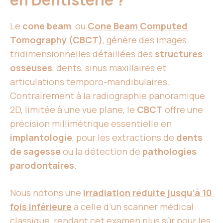
Le
cone beam
, ou
Cone Beam Computed
Tomography (CBCT)
, génère des images
tridimensionnelles détaillées des
structures
osseuses
, dents, sinus maxillaires et
articulations temporo-mandibulaires.
Contrairement à la radiographie panoramique
2D, limitée à une vue plane, le
CBCT
offre une
précision millimétrique essentielle en
implantologie
, pour les extractions de
dents
de sagesse
ou la détection de
pathologies
parodontaires
.
Nous notons une
irradiation réduite jusqu’à 10
fois inférieure
à celle d’un scanner médical
classique, rendant cet examen plus sûr pour les