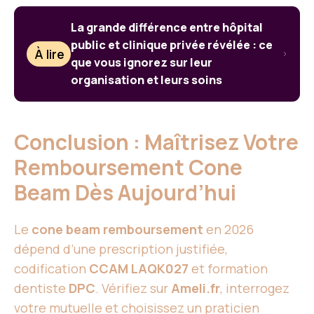
La grande différence entre hôpital
public et clinique privée révélée : ce
À lire
que vous ignorez sur leur
organisation et leurs soins
Conclusion : Maîtrisez Votre
Remboursement Cone
Beam Dès Aujourd’hui
Le
cone beam remboursement
en 2026
dépend d’une prescription justifiée,
codification
CCAM LAQK027
et formation
dentiste
DPC
. Vérifiez sur
Ameli.fr
, interrogez
votre mutuelle et choisissez un praticien