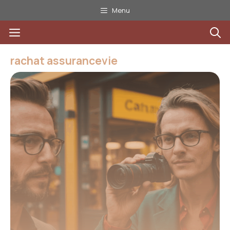
Aller
Menu
au
Menu
contenu
rachat assurancevie