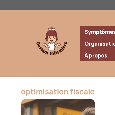
Aller
au
contenu
Symptômes 
Organisati
À propos
optimisation fiscale