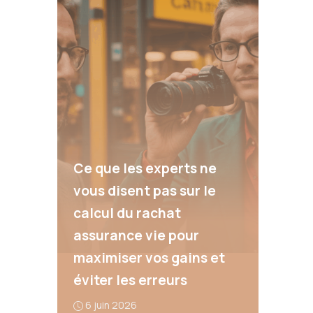
Ce que les experts ne
vous disent pas sur le
calcul du rachat
assurance vie pour
maximiser vos gains et
éviter les erreurs
6 juin 2026