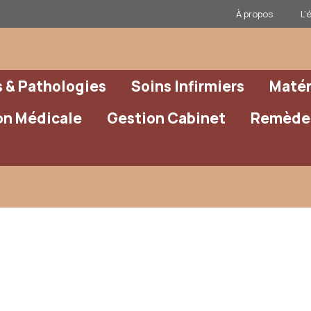
À propos
L’
& Pathologies
Soins Infirmiers
Matér
on Médicale
Gestion Cabinet
Remèdes